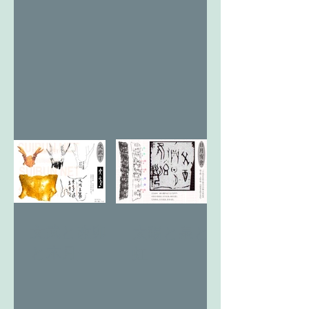
文武と改卯
太陽と泉と
と木月
虹