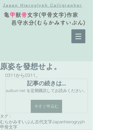
Japan Hieroglyph Calligrapher
亀
甲
獣
骨
文字(甲骨文字)作家
邑守水分(むらかみすいぶん)
原姿を發想せよ。
0311から0311。
記事の続きは…
suibun.net を定期購読してお読みください。
今すぐ申込む
タグ：
むらかみすいぶん古代文字
Japanhierogryph
甲骨文字