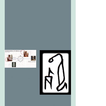
断絶教育
12亥考5