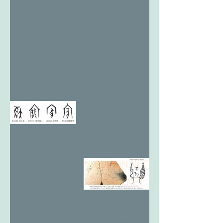
「死」につ
いて。
12亥考4 お
もてなしと
祝家。
12亥考3 天