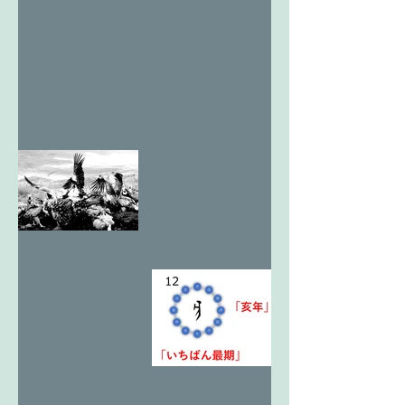
翔る最期の
王亥2
12亥考2 天
翔る最期の
王亥1
12亥考1 ヒ