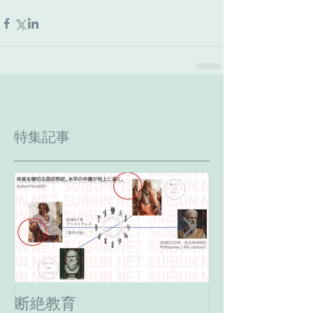
特集記事
断絶教育
最期の日。癸