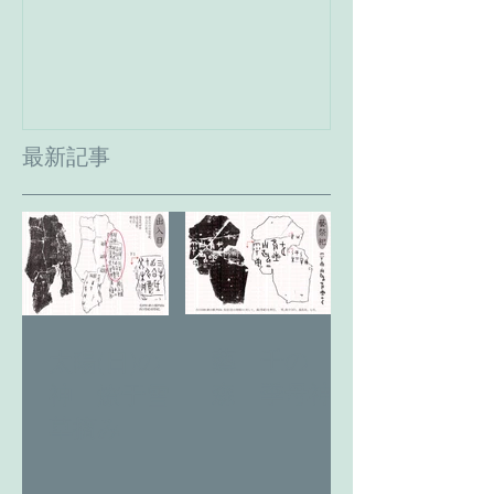
へ。
最新記事
藝 千の
太陽(日)の
森 季母神
神 燎于雪
草摘み