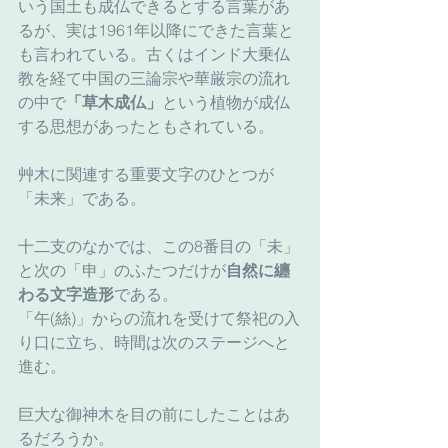
いう国土も成仏できるとする言葉があ
るが、実は1961年以降にできた言葉と
も言われている。古くはインド大乗仏
教を経て中国の三論宗や華厳宗の流れ
の中で
「草木成仏」
という植物が成仏
する思想があったともされている。
艸木に関連する重要文字のひとつが
「未来」である。
十二支のなかでは、この8番目の「未」
と次の「申」のふたつだけが
自然に纏
わる文字造形
である。
「午(絲)」からの流れを受けて祭祀の入
り口に立ち、時間は次のステージへと
進む。
巨大な御神木を目の前にしたことはあ
るだろうか。