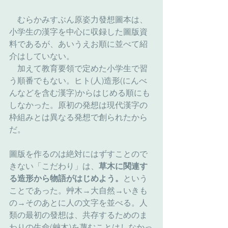
　むらかみすぶん原姿力發想圖本は、
小学生の漢字を中心に収録した圖版資
料であるが、あいうえお順に並べて紹
介はしていない。
　加えて教育要領で定めた小学生で習
う順番でもない。ヒト(人)造形(にんべ
んなどを含む漢字)からはじめる順にも
しなかった。原初の発想は現代漢字の
枠組みとは異なる発想で創られたから
だ。
圖版を作るのは絶対にはずすことので
きない「こだわり」は、
草木に関連す
る造形から物語がはじめよう。
という
ことであった。艸木→大自然→いきも
の→そのあとに人の文字を並べる。人
類の最初の發想は、共存するためのま
わりの生命(艸木)を蔑むことはしなかっ