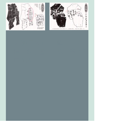
藝 千の
太陽(日)の
森 季母神
神 燎于雪
草摘み