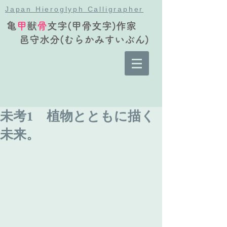
Japan Hieroglyph Calligrapher
亀
甲
獣
骨
文字(甲骨文字)作家
邑守水分(むらかみすいぶん)
未考1 植物とともに描く
未来。