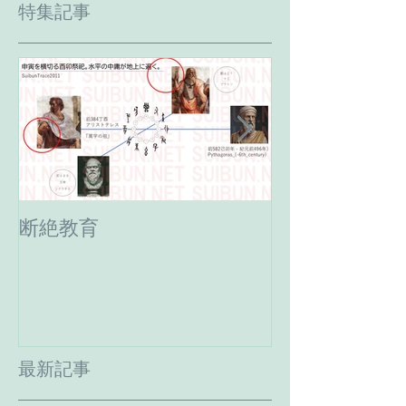
特集記事
断絶教育
最期の日。癸
へ。
最新記事