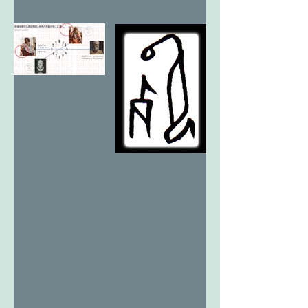
断絶教育
12亥考5
「死」につ
いて。