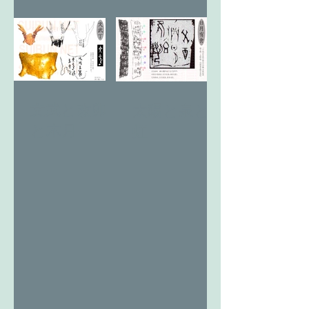
文武と改卯
太陽と泉と
と木月
虹