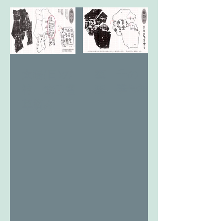
藝 千の
太陽(日)の
森 季母神
神 燎于雪
草摘み