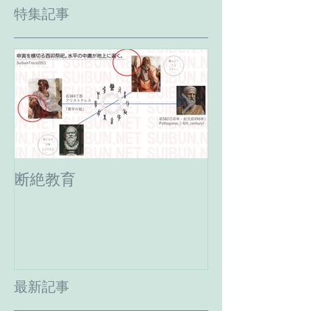
特集記事
断絶教育
最期の日。癸
へ。
最新記事