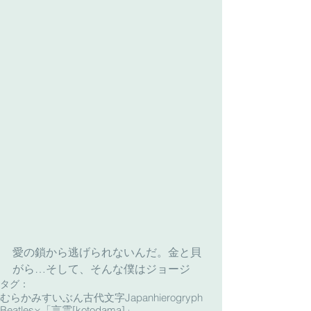
愛の鎖から逃げられないんだ。金と貝
がら…そして、そんな僕はジョージ
タグ：
むらかみすいぶん古代文字
Japanhierogryph
Beatles×「言霊[kotodama]」