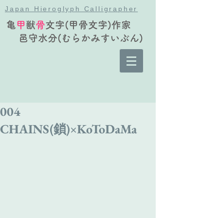
Japan Hieroglyph Calligrapher
亀
甲
獣
骨
文字(甲骨文字)作家
邑守水分(むらかみすいぶん)
004
CHAINS(鎖)×KoToDaMa