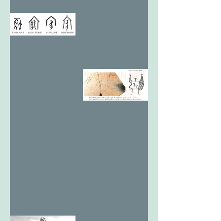
12亥考4 お
もてなしと
祝家。
12亥考3 天
翔る最期の
王亥2