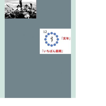
12亥考2 天
翔る最期の
王亥1
12亥考1 ヒ
トか獣か。