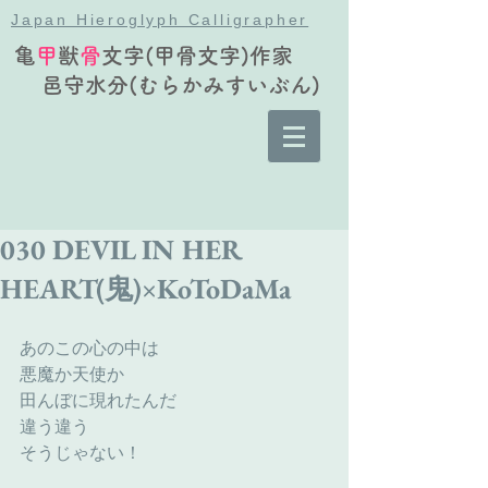
Japan Hieroglyph Calligrapher
亀
甲
獣
骨
文字(甲骨文字)作家
邑守水分(むらかみすいぶん)
030 DEVIL IN HER
HEART(鬼)×KoToDaMa
あのこの心の中は
悪魔か天使か
田んぼに現れたんだ
違う違う
そうじゃない！