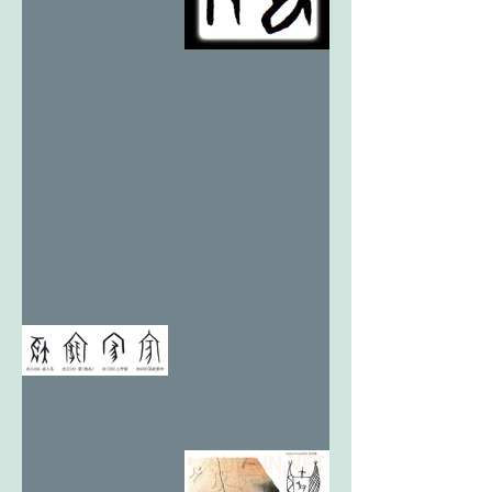
12亥考5
「死」につ
いて。
12亥考4 お
もてなしと
祝家。