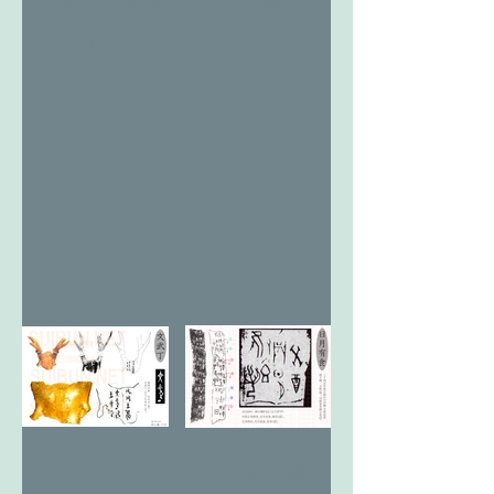
森 季母神
神 燎于雪
草摘み
文武と改卯
太陽と泉と