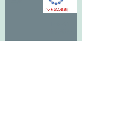
王亥1
12亥考1 ヒ
トか獣か。
アーカイブ