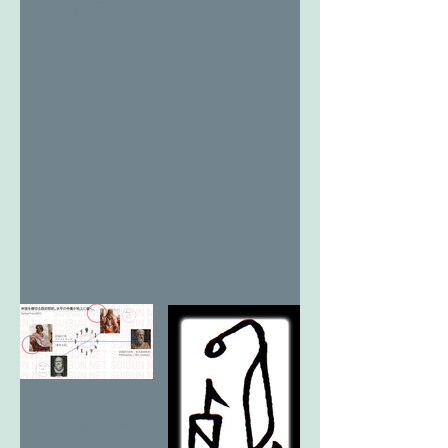
と木月
虹
断絶教育