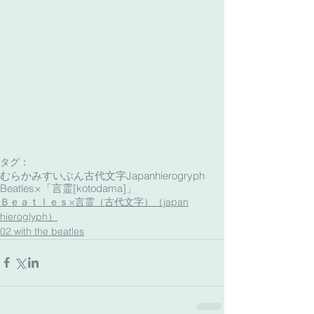
タグ：
むらかみすいぶん古代文字
Japanhierogryph
Beatles×「言霊[kotodama]」
Ｂｅａｔｌｅｓ×言霊（古代文字）（japan
hieroglyph）
02 with the beatles