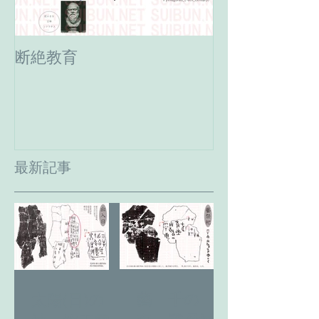
断絶教育
最期の日。癸
へ。
最新記事
藝 千の
太陽(日)の