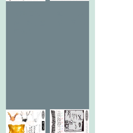
藝 千の
太陽(日)の
森 季母神
神 燎于雪
草摘み