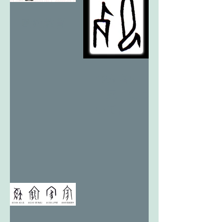
断絶教育
12亥考5
「死」につ
いて。