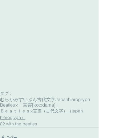
タグ：
むらかみすいぶん古代文字
Japanhierogryph
Beatles×「言霊[kotodama]」
Ｂｅａｔｌｅｓ×言霊（古代文字）（japan
hieroglyph）
02 with the beatles