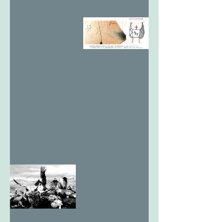
12亥考4 お
もてなしと
祝家。
12亥考3 天
翔る最期の
王亥2