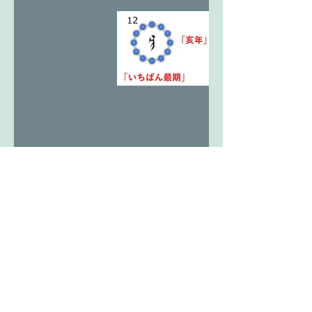
12亥考2 天
翔る最期の
王亥1
12亥考1 ヒ
トか獣か。