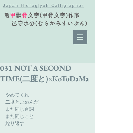
Japan Hieroglyph Calligrapher
亀
甲
獣
骨
文字(甲骨文字)作家
邑守水分(むらかみすいぶん)
031 NOT A SECOND
TIME(二度と)×KoToDaMa
やめてくれ
二度とごめんだ
また同じ台詞
また同じこと
繰り返す