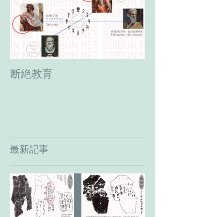
断絶教育
最期の日。癸
へ。
最新記事