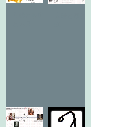
文武と改卯
太陽と泉と
と木月
虹