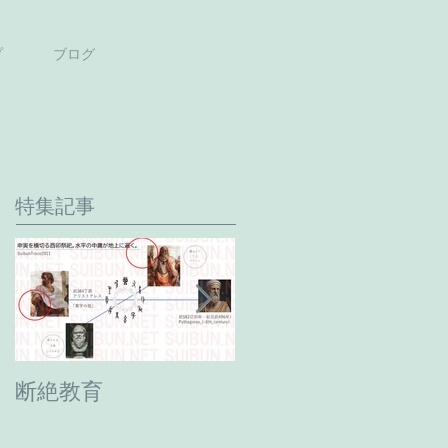
プ
ブログ
特集記事
断絶教育
最期の日。癸卯年→
甲辰年へ。