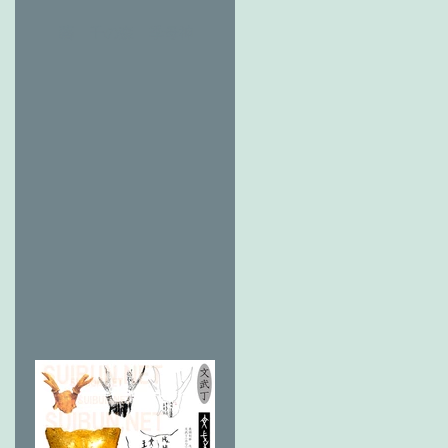
藝 千の森 季母神