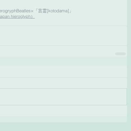
erogryph
Beatles×「言霊[kotodama]」
 hieroglyph）