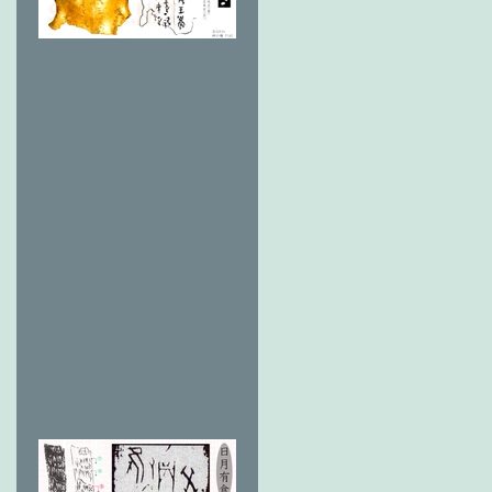
文武と改卯と木月