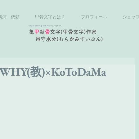
講演 依頼
甲骨文字とは？
プロフィール
ショッ
Japan Hieroglyph Calligrapher
亀
甲
獣
骨
文字(甲骨文字)作家
邑守水分(むらかみすいぶん)
 WHY(教)×KoToDaMa