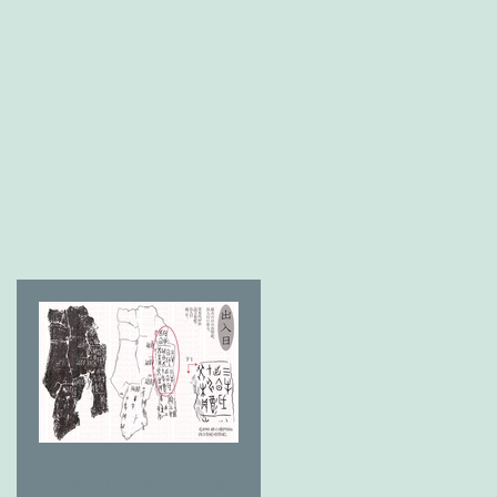
太陽(日)の神 燎于雪 草