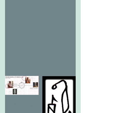
と木月
虹
断絶教育