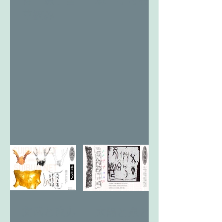
草摘み
文武と改卯
太陽と泉と