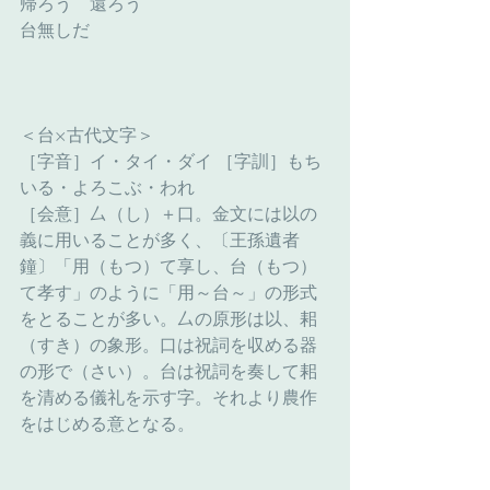
帰ろう　還ろう
台無しだ
＜台×古代文字＞
［字音］イ・タイ・ダイ ［字訓］もち
いる・よろこぶ・われ
［会意］厶（し）＋口。金文には以の
義に用いることが多く、〔王孫遺者
鐘〕「用（もつ）て享し、台（もつ）
て孝す」のように「用～台～」の形式
をとることが多い。厶の原形は以、耜
（すき）の象形。口は祝詞を収める器
の形で（さい）。台は祝詞を奏して耜
を清める儀礼を示す字。それより農作
をはじめる意となる。