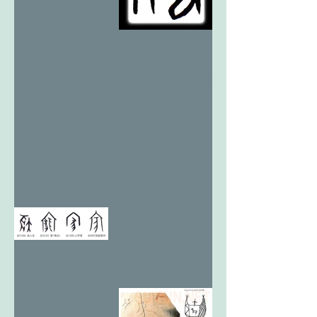
12亥考5
「死」につ
いて。
12亥考4 お
もてなしと
祝家。