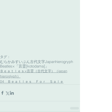
タグ：
むらかみすいぶん古代文字
Japanhierogryph
Beatles×「言霊[kotodama]」
Ｂｅａｔｌｅｓ×言霊（古代文字）（japan
hieroglyph）
04 Ｂｅａｔｌｅｓ Ｆｏｒ Ｓａｌｅ