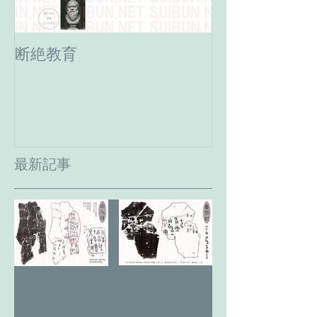
断絶教育
最期の日。癸
へ。
最新記事
藝 千の
太陽(日)の
森 季母神
神 燎于雪