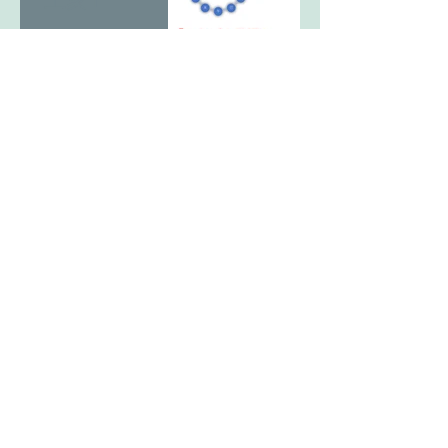
12亥考1 ヒ
トか獣か。
アーカイブ