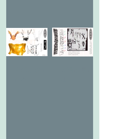
文武と改卯
太陽と泉と
と木月
虹