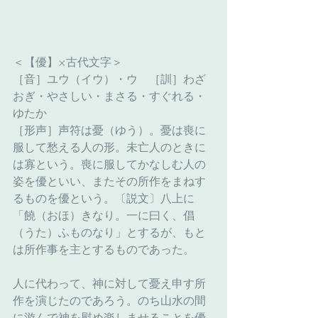
＜【優】×古代文字＞
［音］ユウ（イウ）・ウ　［訓］わざ
おぎ・やさしい・まさる・すぐれる・
ゆたか
［形声］声符は憂（ゆう）。憂は喪に
服して愁える人の形。未亡人のときに
は寡という。喪に服してかなしむ人の
姿を優といい、またその所作をまねす
るものを優という。〔説文〕八上に
「饒（おほ）きなり。一に曰く、倡
（うた）ふものなり」とするが、もと
は所作事を主とするものであった。
人に代わって、神に対して憂え申す所
作を演じたのであろう。のち山水の間
に游んで神を慰め楽しませることを優