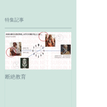
特集記事
断絶教育
最期の日。癸
へ。