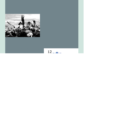
12亥考2 天
翔る最期の
王亥1
12亥考1 ヒ
トか獣か。