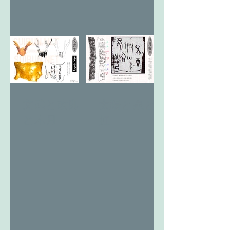
文武と改卯
太陽と泉と
と木月
虹