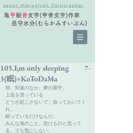
Japan Hieroglyph Calligrapher
亀
甲
獣
骨
文字(甲骨文字)作家
邑守水分(むらかみすいぶん)
105.I;m only sleeping 7-
3(眠)×KoToDaMa
朝、別途のなか。夢の最中、
上流を漂っている
どうか起こさないで、放っておいてく
れ。
眠っているだけなんだ。
みんな俺のこと、怠けものと思って
る。でも気にしない。