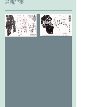
最新記事
藝 千の
太陽(日)の
森 季母神
神 燎于雪
草摘み