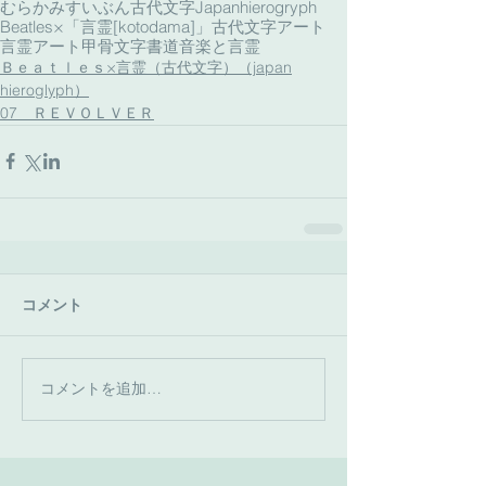
むらかみすいぶん古代文字
Japanhierogryph
Beatles×「言霊[kotodama]」
古代文字アート
言霊アート
甲骨文字書道
音楽と言霊
Ｂｅａｔｌｅｓ×言霊（古代文字）（japan
hieroglyph）
07 ＲＥＶＯＬＶＥＲ
コメント
コメントを追加…