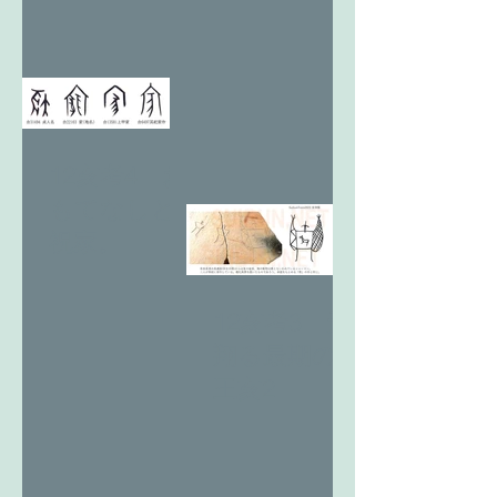
12亥考4 お
もてなしと
祝家。
12亥考3 天
翔る最期の
王亥2