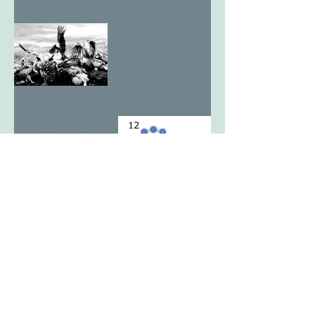
12亥考2 天
翔る最期の
王亥1
12亥考1 ヒ
トか獣か。