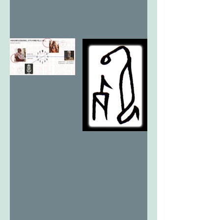
断絶教育
12亥考5
「死」につ
いて。