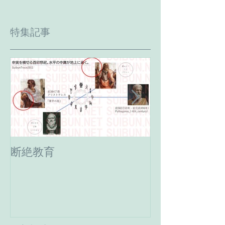
特集記事
断絶教育
最期の日。癸
へ。