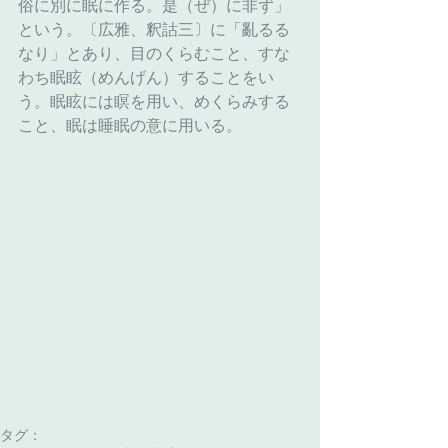
俗に別に眠に作る。是（ぜ）に非ず」
という。〔広雅、釈詁三〕に「亂るる
なり」とあり、目のくらむこと、すな
わち眠眩（めんげん）することをい
う。眠眩には瞑を用い、めくらみする
こと、眠は睡眠の意に用いる。
タグ：