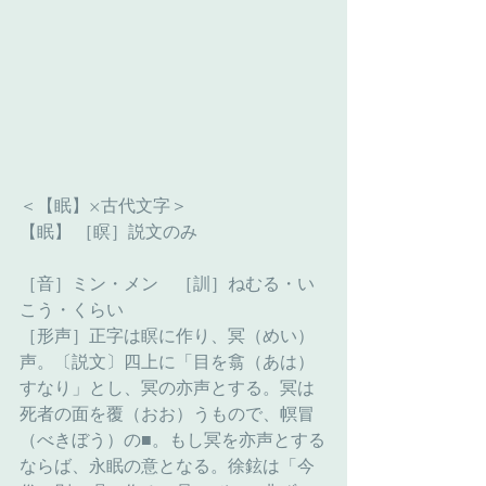
＜【眠】×古代文字＞
【眠】 ［瞑］説文のみ
［音］ミン・メン　［訓］ねむる・い
こう・くらい
［形声］正字は瞑に作り、冥（めい）
声。〔説文〕四上に「目を翕（あは）
すなり」とし、冥の亦声とする。冥は
死者の面を覆（おお）うもので、幎冒
（べきぼう）の■。もし冥を亦声とする
ならば、永眠の意となる。徐鉉は「今