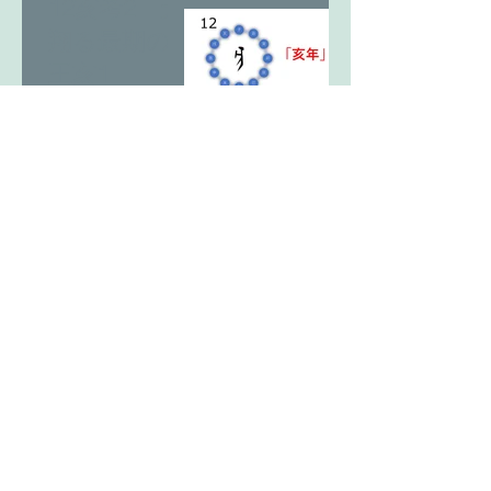
12亥考2 天
翔る最期の
王亥1
12亥考1 ヒ
トか獣か。