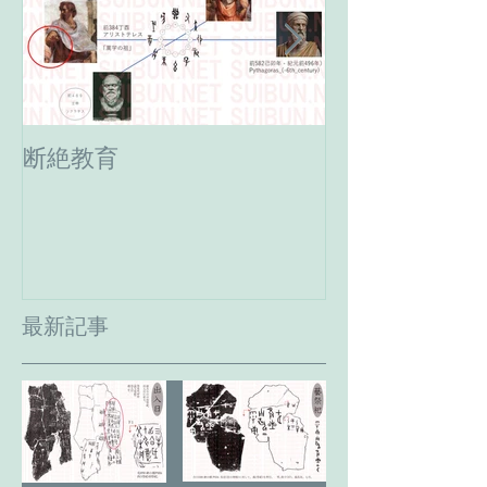
断絶教育
最期の日。癸
へ。
最新記事