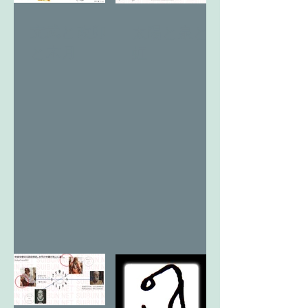
文武と改卯
太陽と泉と
と木月
虹