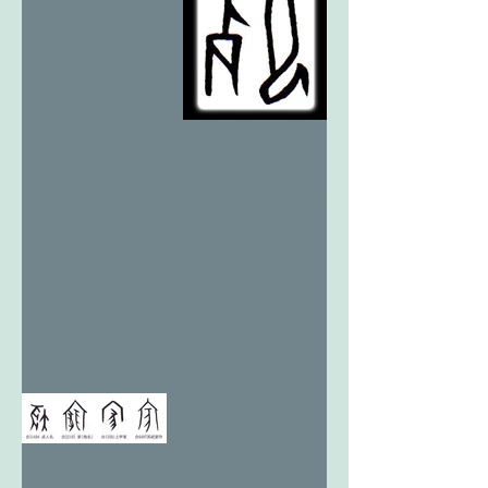
断絶教育
12亥考5
「死」につ
いて。