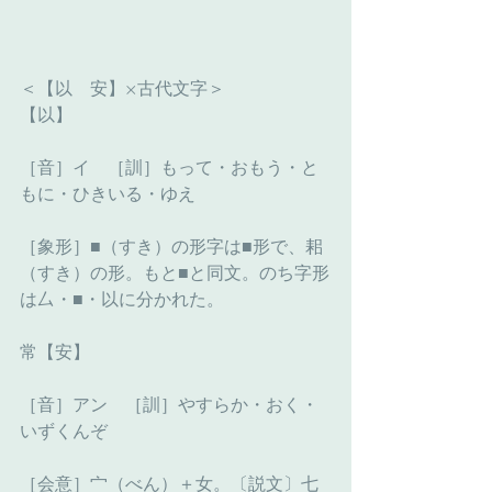
＜【以　安】×古代文字＞
【以】
［音］イ　［訓］もって・おもう・と
もに・ひきいる・ゆえ
［象形］■（すき）の形字は■形で、耜
（すき）の形。もと■と同文。のち字形
は厶・■・以に分かれた。
常【安】
［音］アン　［訓］やすらか・おく・
いずくんぞ
［会意］宀（べん）＋女。〔説文〕七