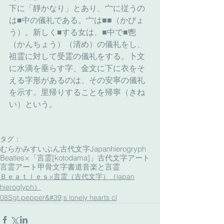
下に「靜かなり」とあり、宀に従うの
は■中の儀礼である。宀は■■（かびょ
う）。新しく■する女は、■中で■鬯
（かんちょう）（清め）の儀礼をし、
祖霊に対して受霊の儀礼をする。卜文
に水滴を垂らす字、金文に下に衣をそ
える字形があるのは、その安寧の儀礼
を示す。里帰りすることを帰寧（きね
い）という。
タグ：
むらかみすいぶん古代文字
Japanhierogryph
Beatles×「言霊[kotodama]」
古代文字アート
言霊アート
甲骨文字書道
音楽と言霊
Ｂｅａｔｌｅｓ×言霊（古代文字）（japan
hieroglyph）
08Sgt.pepper&#39;s lonely hearts cl