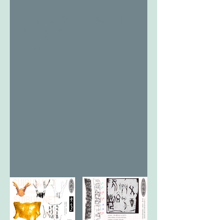
藝 千の
太陽(日)の
森 季母神
神 燎于雪
草摘み