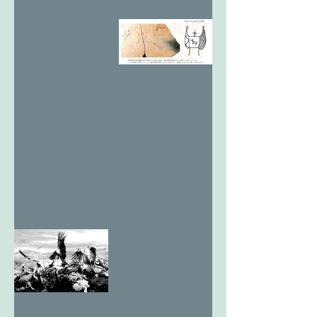
12亥考4 お
もてなしと
祝家。
12亥考3 天
翔る最期の
王亥2