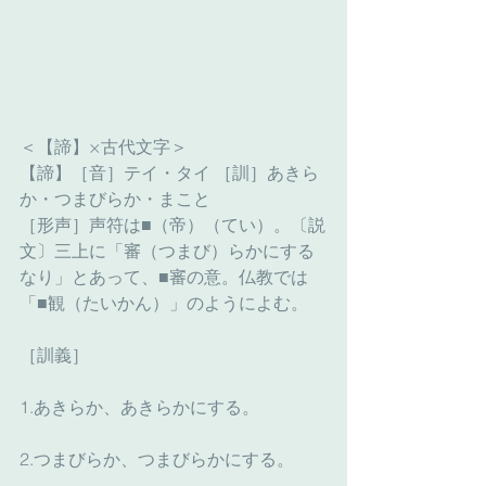
＜【諦】×古代文字＞
【諦】［音］テイ・タイ ［訓］あきら
か・つまびらか・まこと
［形声］声符は■（帝）（てい）。〔説
文〕三上に「審（つまび）らかにする
なり」とあって、■審の意。仏教では
「■観（たいかん）」のようによむ。
［訓義］
1.あきらか、あきらかにする。
2.つまびらか、つまびらかにする。