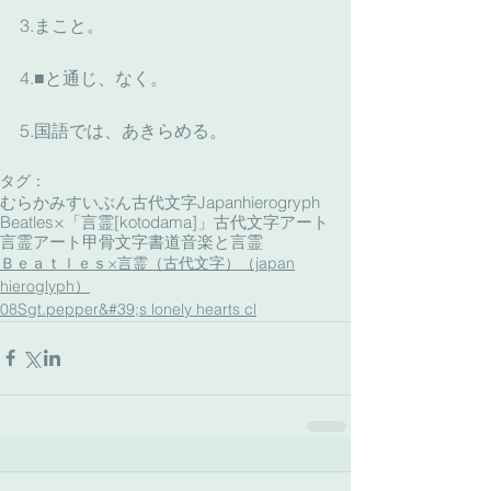
3.まこと。
4.■と通じ、なく。
5.国語では、あきらめる。
タグ：
むらかみすいぶん古代文字
Japanhierogryph
Beatles×「言霊[kotodama]」
古代文字アート
言霊アート
甲骨文字書道
音楽と言霊
Ｂｅａｔｌｅｓ×言霊（古代文字）（japan
hieroglyph）
08Sgt.pepper&#39;s lonely hearts cl