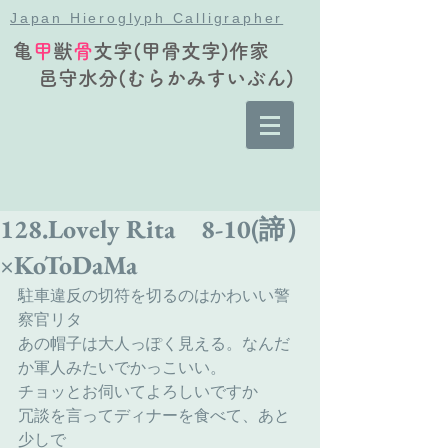
Japan Hieroglyph Calligrapher
亀
甲
獣
骨
文字(甲骨文字)作家
邑守水分(むらかみすいぶん)
128.Lovely Rita 8-10(諦）
×KoToDaMa
駐車違反の切符を切るのはかわいい警
察官リタ
あの帽子は大人っぽく見える。なんだ
か軍人みたいでかっこいい。
チョッとお伺いてよろしいですか
冗談を言ってディナーを食べて、あと
少しで