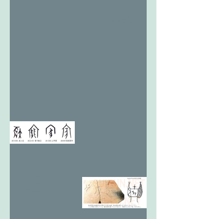
12亥考5
「死」につ
いて。
12亥考4 お
もてなしと
祝家。