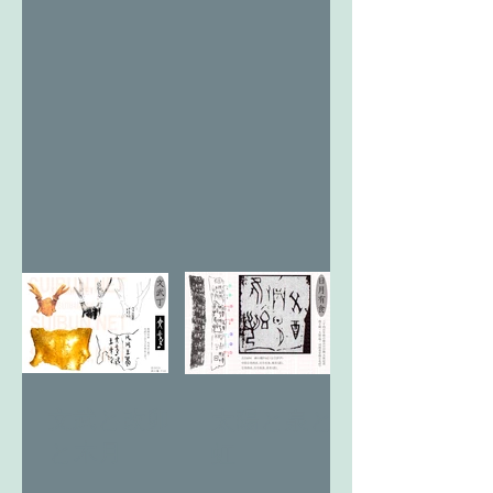
文武と改卯
太陽と泉と
と木月
虹