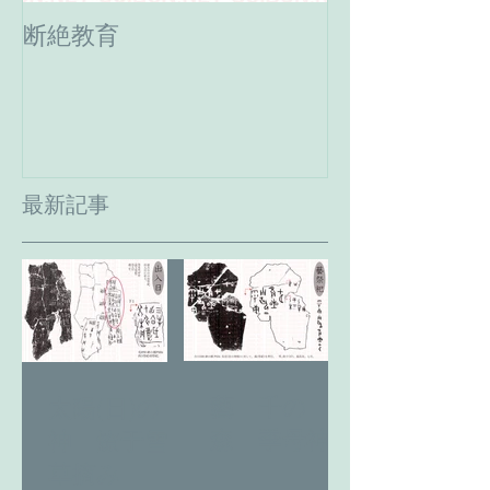
断絶教育
最期の日。癸
へ。
最新記事
藝 千の
太陽(日)の
森 季母神
神 燎于雪
草摘み