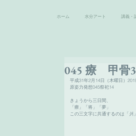
ホーム
水分アート
講義・
045 療 甲骨3
平成31年2月14日（木曜日）2019
原姿力発想045祭祀14　
きょうから三日間、
「療」「将」「夢」
この三文字に共通するのは「爿