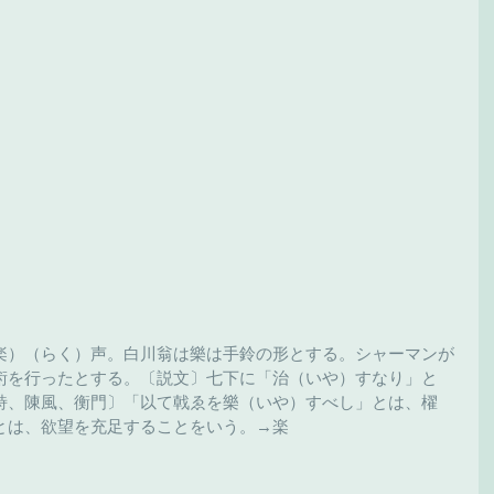
楽）（らく）声。白川翁は樂は手鈴の形とする。シャーマンが
術を行ったとする。〔説文〕七下に「治（いや）すなり」と
詩、陳風、衡門〕「以て戟ゑを樂（いや）すべし」とは、櫂
とは、欲望を充足することをいう。→楽