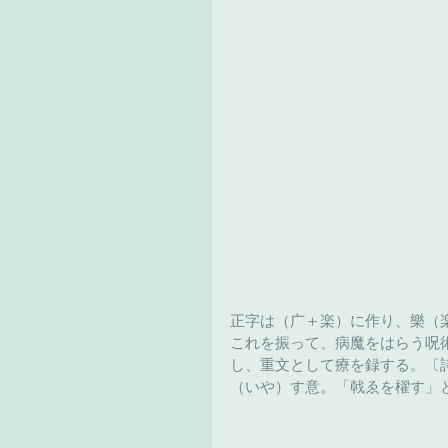
正字は（广＋楽）に作り、樂（
これを振って、病魔をはらう呪
し、重文として療を録する。〔
（いや）す意。「戟ゑを櫂す」