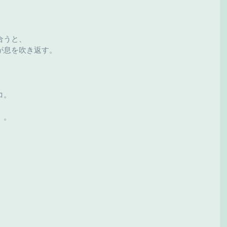
合うと、
が息を吹き返す。
コ。
。。