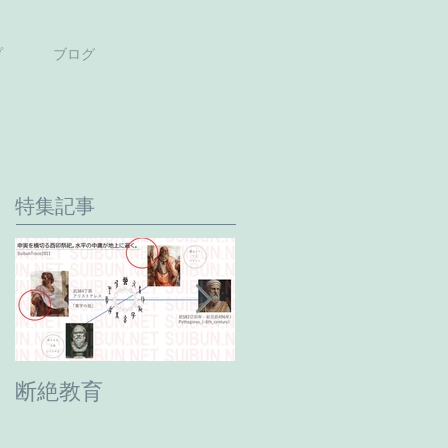
プ
ブログ
特集記事
断絶教育
最期の日。癸卯年→
甲辰年へ。