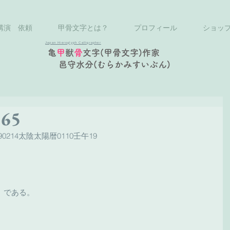
講演 依頼
甲骨文字とは？
プロフィール
ショッ
Japan Hieroglyph Calligrapher
亀
甲
獣
骨
文字(甲骨文字)作家
邑守水分(むらかみすいぶん)
65
0214太陰太陽暦0110壬午19
」である。