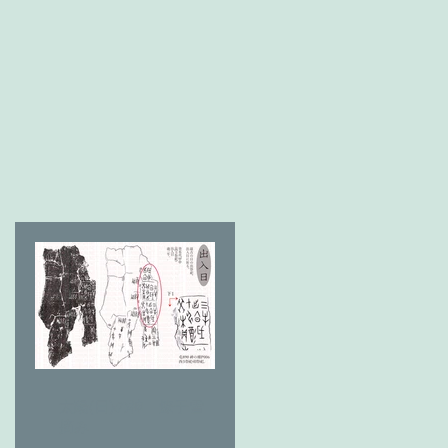
太陽(日)の神 燎于雪 草
摘み