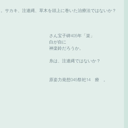
癒し。サカキ、注連縄、草木を頭上に巻いた治療法ではないか？
さん宝子碑405年「楽」　
白が自に　
神楽鈴だろうか。
糸は、注連縄ではないか？
原姿力発想045祭祀14　療　。