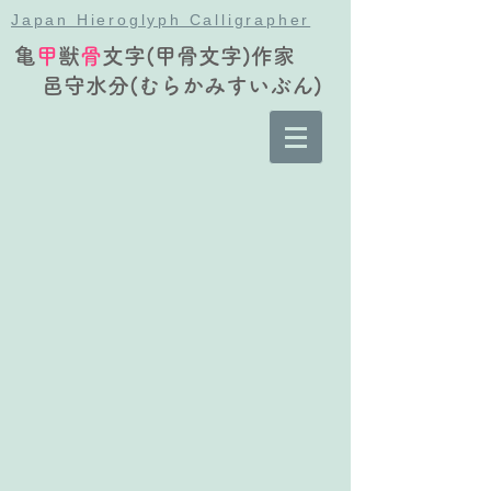
Japan Hieroglyph Calligrapher
亀
甲
獣
骨
文字(甲骨文字)作家
邑守水分(むらかみすいぶん)