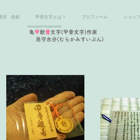
講演 依頼
甲骨文字とは？
プロフィール
ショッ
Japan Hieroglyph Calligrapher
亀
甲
獣
骨
文字(甲骨文字)作家
邑守水分(むらかみすいぶん)