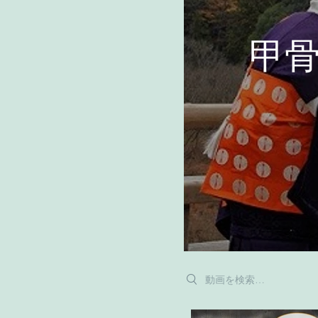
甲
Search videos