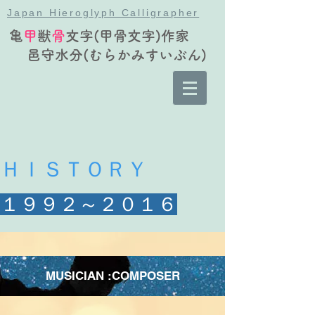
Japan Hieroglyph Calligrapher
亀
甲
獣
骨
文字(甲骨文字)作家
邑守水分(むらかみすいぶん)
ＨＩＳＴＯＲＹ
１９９２～２０１６
MUSICIAN :COMPOSER