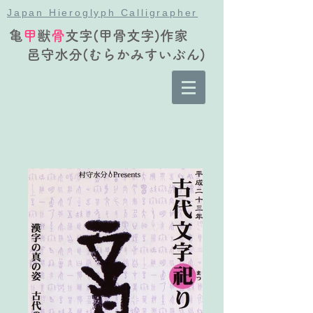
Japan Hieroglyph Calligrapher
亀
甲
獣
骨
文字(甲骨文字)作家
邑守水分(むらかみすいぶん)