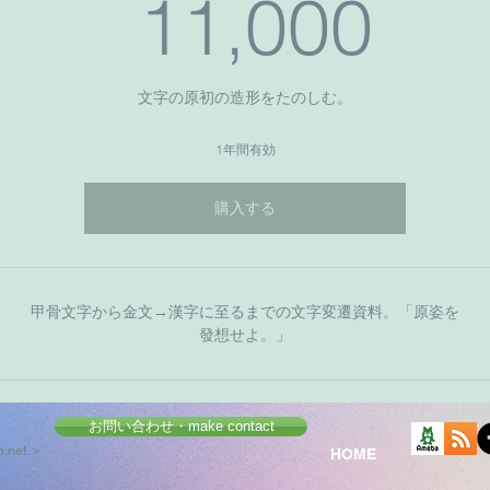
11
11,000
文字の原初の造形をたのしむ。
1年間有効
購入する
甲骨文字から金文→漢字に至るまでの文字変遷資料。「原姿を
發想せよ。」
お問い合わせ・make contact
.net
.＞
HOME