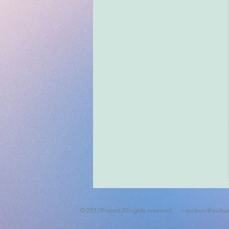
© 2017P
roject.All rights reserved. ＜
suiibun@suibun