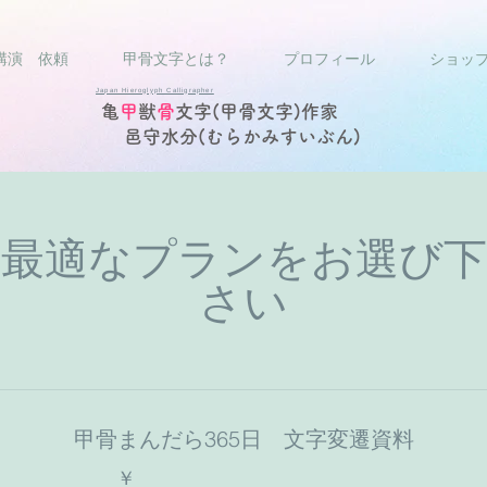
講演 依頼
甲骨文字とは？
プロフィール
ショッ
Japan Hieroglyph Calligrapher
亀
甲
獣
骨
文字(甲骨文字)作家
邑守水分(むらかみすいぶん)
最適なプランをお選び下
さい
甲骨まんだら365日 文字変遷資料
￥