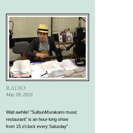
RADIO
May 28, 2023
Wait awhile! "SuibunMurakami music
restaurant" is an hour-long show
from 15 o'clock every Saturday”