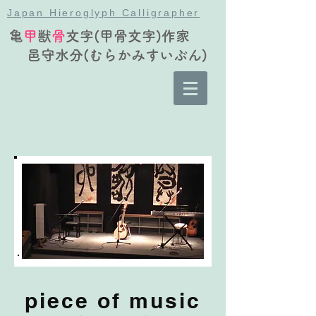
Japan Hieroglyph Calligrapher
亀
甲
獣
骨
文字(甲骨文字)作家
邑守水分(むらかみすいぶん)
piece of music