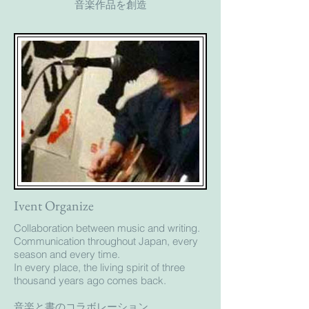
音楽作品を創造
Ivent Organize
​Collaboration between music and writing.
Communication throughout Japan, every
season and every time.
In every place, the living spirit of three
thousand years ago comes back.
音楽と書のコラボレーション。