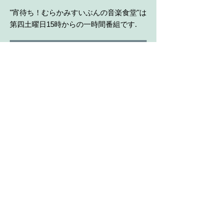
​"宵待ち！むらかみすいぶんの音楽食堂"は
第四土曜日15時からの一時間番組です.
スポンサー随時募集中！
Beatles
×
"KoToDa
Ma"