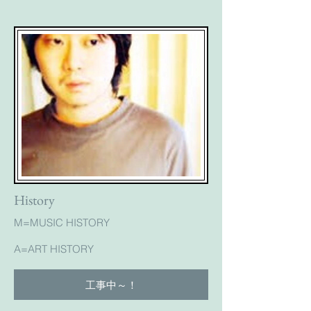
History
M=MUSIC HISTORY
A=ART​ HISTORY
工事中～！