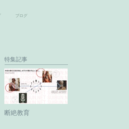
プ
ブログ
特集記事
断絶教育
最期の日。癸卯年→
甲辰年へ。