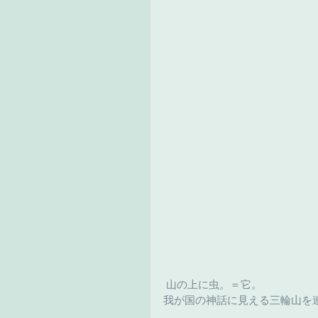
 山の上に虫。＝它。
我が国の神話に見える三輪山を