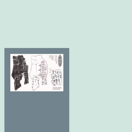
太陽(日)の神 燎于雪 草
摘み