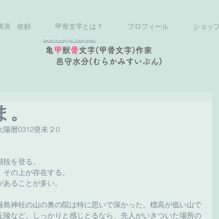
講演 依頼
甲骨文字とは？
プロフィール
ショッ
Japan Hieroglyph Calligrapher
亀
甲
獣
骨
文字(甲骨文字)作家
邑守水分(むらかみすいぶん)
ま。
太陽暦0312癸未２0
階段を登る。
、その上が存在する。
があることが多い。
厳島神社の山の奥の院は特に思いで深かった。標高が低い山で
丘陵など。しっかりと感じとるなら、先人がいきついた場所の