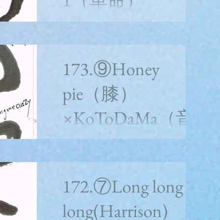
1（革命）
×KoToDaMa（音
楽と言霊）
173.⑨Honey
なんとかなるって！ whitealbum2枚目の８曲
目 148-2 173.⑧Revolution 1（膝）＜水分意訳
pie（膝）
ポエム＞ 革命が破壊なら、それは違うな。
システムを変えるっていうけど、お金持ちの
×KoToDaMa（音
たわごとだ。 まずは身体と頭で、自分のな
かの小さな宇宙を抱きしめてごらん。...
楽と言霊）
whitealbum2枚目の曲目 173.⑨Honey
pie（膝）＜水分意訳ポエム＞ 膝から全身の
172.⑦Long long
力が抜けてしまうよ！ 彼女は北イングラン
ドなまりのバイトの子だった。そいつが今や
long(Harrison)
有名になって、 アメリカまで飛んでった。