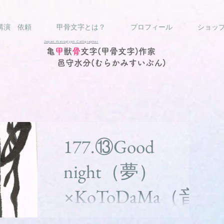
講演 依頼
甲骨文字とは？
プロフィール
ショッ
Japan Hieroglyph Calligrapher
亀
甲
獣
骨
文字(甲骨文字)作家
邑守水分(むらかみすいぶん)
177.⑬Good
night（夢）
×KoToDaMa（音
楽と言霊）