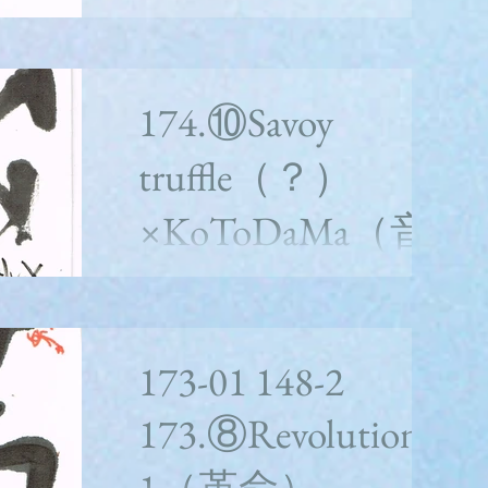
楽と言霊）
泣いちゃえ!泣いちゃえ！ママは何でも知っ
ている女なんだ。分別ある、 whitealbum2枚
174.⑩Savoy
目の１１曲目175.⑪Cry baby cry（泪）＜水
分意訳ポエム＞ 泣いちゃえ!泣いちゃえ！ マ
truffle（？）
マは何でも知っている女なんだ。...
×KoToDaMa（音
楽と言霊）
whitealbum2枚目の１０曲目 174.⑩Savoy
truffle（金＋過）＜水分意訳ポエム＞ ご存じ
173-01 148-2
のとおり、食は人なり！ 甘いのに、酸っぱ
い！ 全部、捨てなきゃいけない ヨガの極
173.⑧Revolution
意、金の骨。。。？ 文字解説 ★ビートルズ
アルバム古代文字アートとして表現しており
ま...