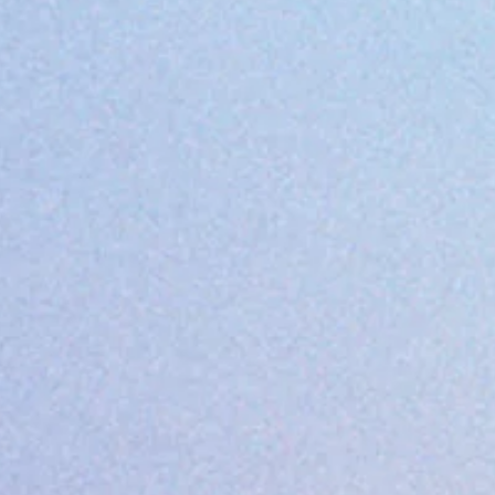
whitealbum2枚目の４曲目 169.④Everybody's
got something to hide except me and my
monkey （袁）（遠）＜水分意訳ポエム＞ 遠
く、猿人、猿が来た！ きみの内面がむき出
しだ、外は引っ込んで見せてる...