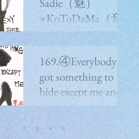
Sadie（魅）
逢えるんだ。 そう！それはもう、 ものすご
い速ささ！ 堕ちてくときは、あっという間
×KoToDaMa（音
さ。...
楽と言霊）
whitealbum2枚目の５曲目 170.⑤Sexy
Sadie（魅）＜水分意訳ポエム＞ スケベだ、
169.④Everybody;s
せでぃ エロいな、せでぃ なんてこった？ラ
インを超えて みんなを目覚めさせるために
got something to
やってきた最高の恋人 彼女と同じテーブル
につくだけのこと、それだけのことのため
hide except me and
に...
my monkeｙ（袁）
×KoToDaMa（音
1
2
3
4
楽と言霊）