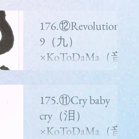
whitealbum2枚目の１３曲目ラストソング
177.⑬Good night（夢）＜水分意訳ポエム＞
176.⑫Revolution
もう、おやすみをいう時間だよ いい夢をみ
ておくれ。ぼくのために。 ぐっすりと。 お
9（九）
やすみ。 文字解説 【夢】13 （■）14 ［■］
21 ...
×KoToDaMa（音
楽と言霊）
whitealbum2枚目の１2曲目176.⑫Revolution
9（革命９）＜水分意訳ポエム＞ 憲法を変え
175.⑪Cry baby
るんだって いや、そんなことより君の頭の
中を変えてあげたい 制度がいけないって そ
cry（泪）
れよりも心を自由にもったほうがいい。...
×KoToDaMa（音