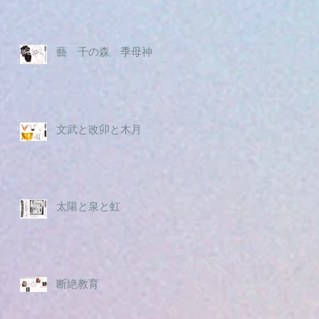
藝 千の森 季母神
文武と改卯と木月
太陽と泉と虹
断絶教育