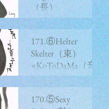
ああ、ハニーパイ、おまえの風が吹くたび
（長）
に...
×KoToDaMa（音
楽と言霊）
171.⑥Helter
whitealbum2枚目の曲目 172.⑦Long long
long(Harrison) （長）＜水分意訳ポエム＞ そ
Skelter（束）
れは髪の毛、長い長い話しになるよ。 かつ
て、、、 文字解説 【長】8 ［音］チョウ
×KoToDaMa（音
（チャウ） ［訓］ながい・かしら・たけ・
たっとぶ ...
楽と言霊）
whitealbum2枚目の６曲目 171.⑥Helter
Skelter（束）＜水分意訳ポエム＞ 人生のど
170.⑤Sexy
ん底に落ちて、またテッペンに上って そこ
で折り返して、滑り落ちて、やあ、また君に