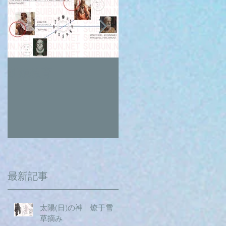
断絶教育
最期の日。癸卯年→
甲辰年へ。
最新記事
太陽(日)の神 燎于雪
草摘み