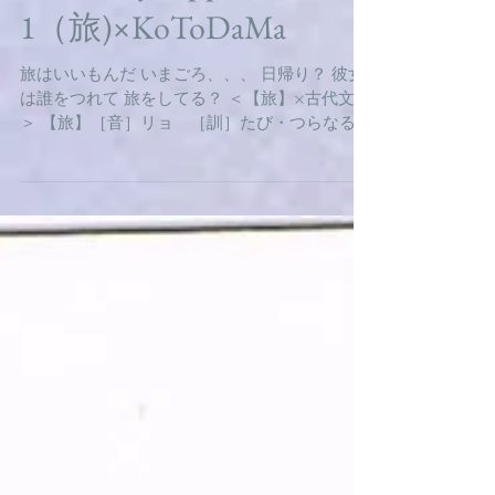
085 Day tripper 15-
1（旅)×KoToDaMa
旅はいいもんだ いまごろ、、、 日帰り？ 彼女
は誰をつれて 旅をしてる？ ＜【旅】×古代文字
＞ 【旅】［音］リョ ［訓］たび・つらなる
［会意］旗（えん）＋从（じゆう）。左側は
旗。从は從（従）の初文で、前後相従う人。氏
族旗を奉じて、一団の人が進む意で、その軍団
をいい、また遠...