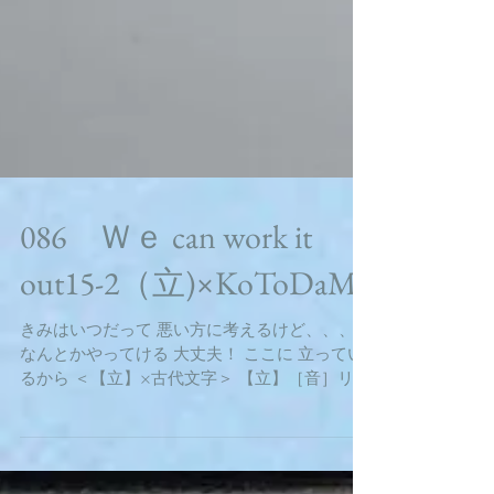
086 Ｗｅ can work it
out15-2（立)×KoToDaMa
きみはいつだって 悪い方に考えるけど、、、
なんとかやってける 大丈夫！ ここに 立ってい
るから ＜【立】×古代文字＞ 【立】［音］リ
ツ・リュウ［訓］たつ・のぞむ・つくる・たて
る ［会意］大＋一。大は人の立つ正面形。一は
その立つところの位置を示す