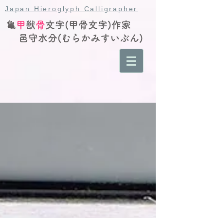
Japan Hieroglyph Calligrapher
亀
甲
獣
骨
文字(甲骨文字)作家
邑守水分(むらかみすいぶん)