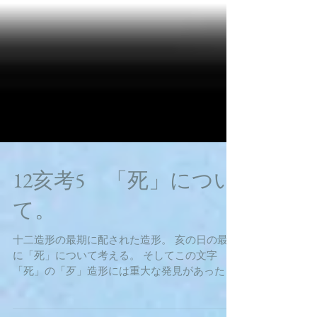
12亥考5 「死」につい
て。
十二造形の最期に配された造形。 亥の日の最期
に「死」について考える。 そしてこの文字
「死」の「歹」造形には重大な発見があった。
「死」造形は「歹(ガツ)」＋「※卩(セツ)」