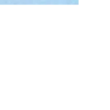
「歹」…亡くなった人の遺骨。 「卩」～「喪
主」…その遺骨を蹲踞をし祭祀儀礼の作法での
ぞき見る人。...