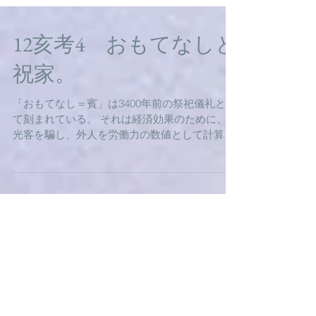
12亥考4 おもてなしと
祝家。
「おもてなし＝賓」は3400年前の祭祀儀礼とし
て刻まれている。 それは経済効果のために、観
光客を騙し、外人を労働力の数値として計算す
ることではない。 「おもてなし」は、自然との
つながり、地球に住まわせてもらっているささ
やかな生命体として、...