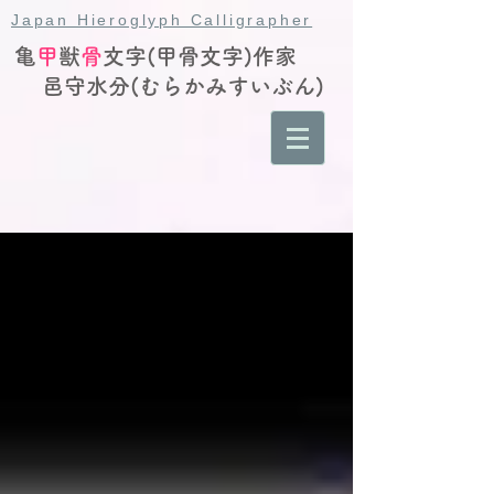
Japan Hieroglyph Calligrapher
亀
甲
獣
骨
文字(甲骨文字)作家
邑守水分(むらかみすいぶん)