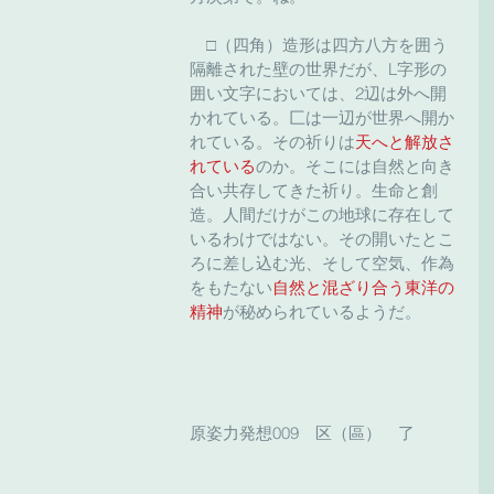
　□（四角）造形は四方八方を囲う
隔離された壁の世界だが、L字形の
囲い文字においては、2辺は外へ開
かれている。匚は一辺が世界へ開か
れている。その祈りは
天へと解放さ
れている
のか。そこには自然と向き
合い共存してきた祈り。生命と創
造。人間だけがこの地球に存在して
いるわけではない。その開いたとこ
ろに差し込む光、そして空気、作為
をもたない
自然と混ざり合う東洋の
精神
が秘められているようだ。
原姿力発想009　区（區）　了