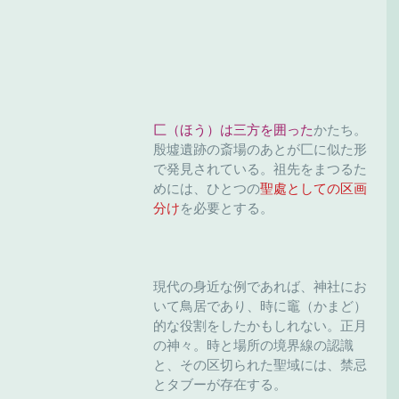
匚（ほう）は三方を囲った
かたち。
殷墟遺跡の斎場のあとが匚に似た形
で発見されている。祖先をまつるた
めには、ひとつの
聖處としての区画
分け
を必要とする。
現代の身近な例であれば、神社にお
いて鳥居であり、時に竈（かまど）
的な役割をしたかもしれない。正月
の神々。時と場所の境界線の認識
と、その区切られた聖域には、禁忌
とタブーが存在する。