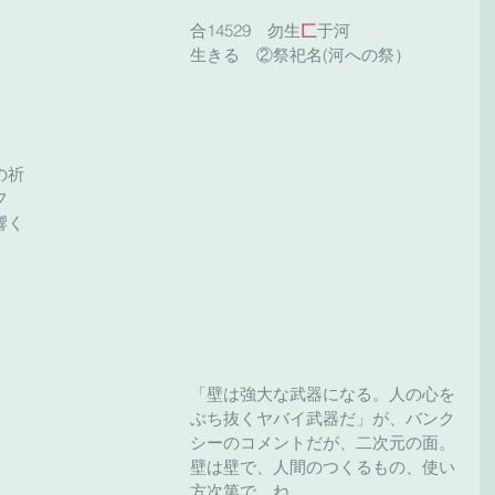
合14529　勿生
匚
于河
生きる　②祭祀名(河への祭）
の祈
フ
響く
「壁は強大な武器になる。人の心を
ぶち抜くヤバイ武器だ」が、バンク
シーのコメントだが、二次元の面。
壁は壁で、人間のつくるもの、使い
方次第で。ね。