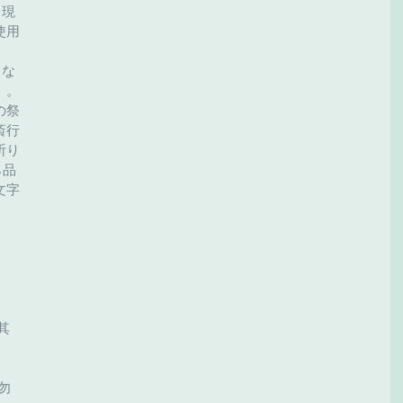
、現
使用
とな
）。
の祭
斎行
祈り
ら品
文字
王其　
勿