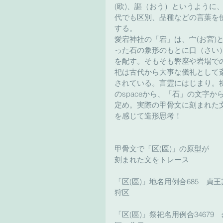
(欧)、謳（おう）というように
代でも区別、品種などの言葉を
する。
愛宕神社の「宕」は、宀(お宮)
った石の象形のもとに口（さい
を配す。そもそも磐座や岩場で
祀は古代から大事な儀礼として
されている。言霊にはじまり。
のspaceから、「石」の文字か
定め。実際の甲骨文に刻まれた
を感じて造形思考！
甲骨文で「区(區)」の原型が
刻まれた文をトレース
「区(區)」地名用例合685　貞
狩区
「区(區)」祭祀名用例合34679　