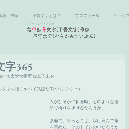
講演 依頼
甲骨文字とは？
プロフィール
ショッ
Japan Hieroglyph Calligrapher
亀
甲
獣
骨
文字(甲骨文字)作家
邑守水分(むらかみすいぶん)
文字365
0110太陰太陽暦1205丁未44
ぶち抜くヤバイ武器だ(BY.バンクシー) 」
人がひそかに祈る時、どのような場
所で祈りを捧げるだろうか。
腹痛で、やっとこさ、駆け込んで扉
を閉めた、そのトイレの中だろうか