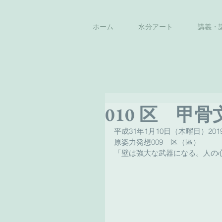
ホーム
水分アート
講義・
010 区 甲骨
平成31年1月10日（木曜日）2019
原姿力発想009　区（區）
「壁は強大な武器になる。人の心を