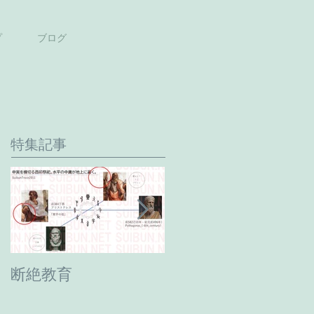
プ
ブログ
特集記事
断絶教育
最期の日。癸卯年→
甲辰年へ。