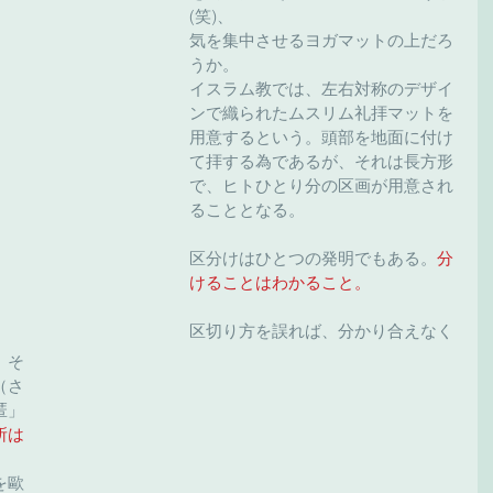
(笑)、
気を集中させるヨガマットの上だろ
うか。
イスラム教では、左右対称のデザイ
ンで織られたムスリム礼拝マットを
用意するという。頭部を地面に付け
て拝する為であるが、それは長方形
で、ヒトひとり分の区画が用意され
ることとなる。
区分けはひとつの発明でもある。
分
けることはわかること。
区切り方を誤れば、分かり合えなく
、そ
（さ
匿」
所は
を歐