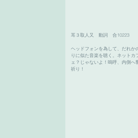
耳３取人又　動詞　合10223
ヘッドフォンを為して、だれか
りに似た音楽を聴く。ネットカ
ェ？じゃないよ！嗚呼、内側へ
祈り！