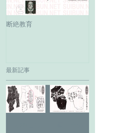
断絶教育
最期の日。癸
へ。
最新記事
藝 千の
太陽(日)の