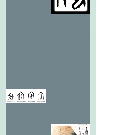
12亥考5
「死」につ
いて。
12亥考4 お
もてなしと
祝家。