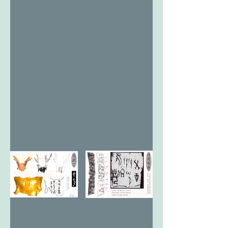
森 季母神
神 燎于雪
草摘み
文武と改卯
太陽と泉と