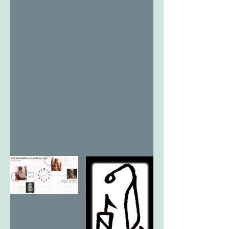
と木月
虹
断絶教育