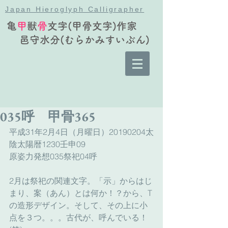
Japan Hieroglyph Calligrapher
亀
甲
獣
骨
文字(甲骨文字)作家
邑守水分(むらかみすいぶん)
035呼 甲骨365
平成31年2月4日（月曜日）20190204太
陰太陽暦1230壬申09
原姿力発想035祭祀04呼
2月は祭祀の関連文字。「示」からはじ
まり、案（あん）とは何か！？から、T
の造形デザイン。そして、その上に小
点を３つ。。。古代が、呼んでいる！