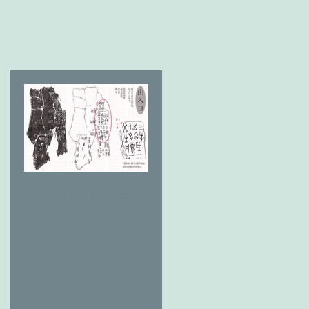
太陽(日)の神 燎于雪 草
摘み