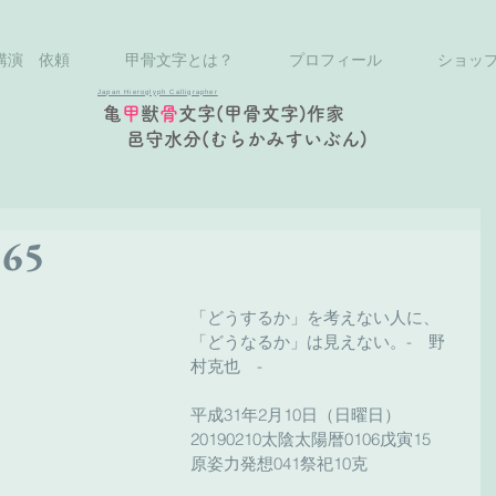
講演 依頼
甲骨文字とは？
プロフィール
ショッ
Japan Hieroglyph Calligrapher
亀
甲
獣
骨
文字(甲骨文字)作家
邑守水分(むらかみすいぶん)
65
「どうするか」を考えない人に、
「どうなるか」は見えない。-　野
村克也　-
平成31年2月10日（日曜日）
20190210太陰太陽暦0106戊寅15
原姿力発想041祭祀10克