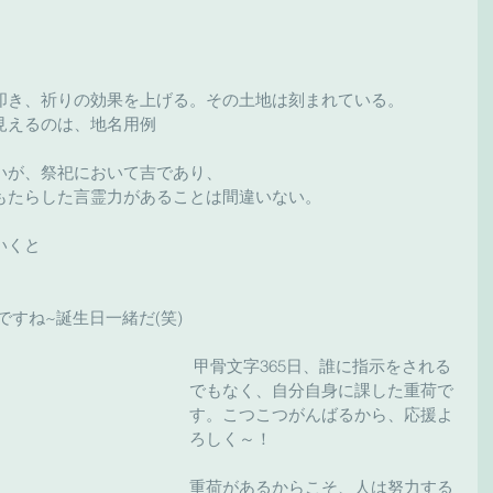
叩き、祈りの効果を上げる。その土地は刻まれている。
見えるのは、地名用例
いが、祭祀において吉であり、
もたらした言霊力があることは間違いない。
いくと
んですね~誕生日一緒だ(笑)
 甲骨文字365日、誰に指示をされる
でもなく、自分自身に課した重荷で
す。こつこつがんばるから、応援よ
ろしく～！
重荷があるからこそ、人は努力する