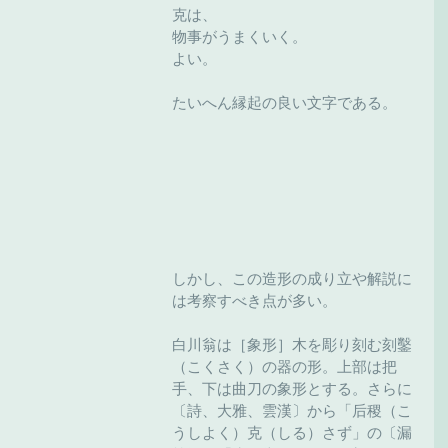
克は、
物事がうまくいく。
よい。
たいへん縁起の良い文字である。
しかし、この造形の成り立や解説に
は考察すべき点が多い。
白川翁は［象形］木を彫り刻む刻鑿
（こくさく）の器の形。上部は把
手、下は曲刀の象形とする。さらに
〔詩、大雅、雲漢〕から「后稷（こ
うしよく）克（しる）さず」の〔漏