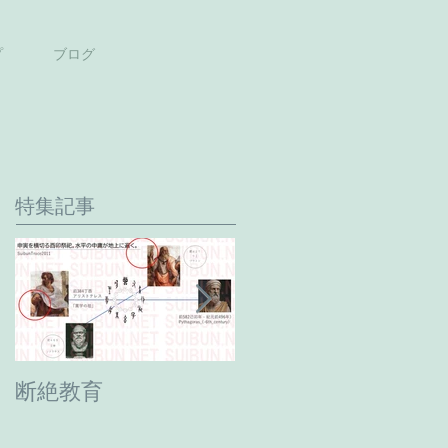
プ
ブログ
特集記事
断絶教育
最期の日。癸卯年→
甲辰年へ。