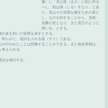
箋〕に「克は當（まさ）に刻に作る
べし。刻は識（しる）すなり」とあ
り、克はその克識を施すための器と
し、ものを刻することから、克能・
克勝の意となり、また克己のように
用いる。とする。
物の皮を剥いだ状態を表すとする。
、明らかに、祝詞を入れる器（サイ）である。
礼が行われたことは想像することができる。また地名用例は、
も考えられる。
諸説を検討する。