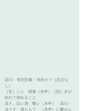
花53　祭祀対象：倒木か？［説文な
し］
［音］シン　楷書（木申）［訓］木が
枯れて倒れること
戊卜、以レ酒　鬱レ（木申）　花53
戊卜す、酒もちて、（木申）に鬱せん