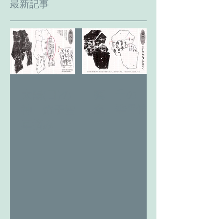
最新記事
藝 千の
太陽(日)の
森 季母神
神 燎于雪
草摘み