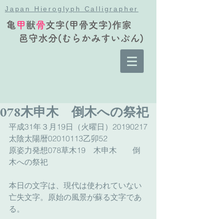
Japan Hieroglyph Calligrapher
亀
甲
獣
骨
文字(甲骨文字)作家
邑守水分(むらかみすいぶん)
078木申木 倒木への祭祀
平成31年３月19日（火曜日）20190217
太陰太陽暦02010113乙卯52
原姿力発想078草木19　木申木　　倒
木への祭祀
本日の文字は、現代は使われていない
亡失文字。原始の風景が蘇る文字であ
る。