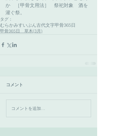
か　［甲骨文用法］　祭祀対象　酒を
灌ぐ祭。
タグ：
むらかみすいぶん古代文字
甲骨365日
甲骨365日 草木(3月)
コメント
コメントを追加…