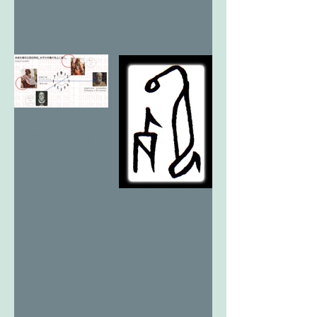
断絶教育
12亥考5
「死」につ
いて。