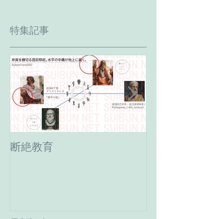
特集記事
断絶教育
最期の日。癸
へ。