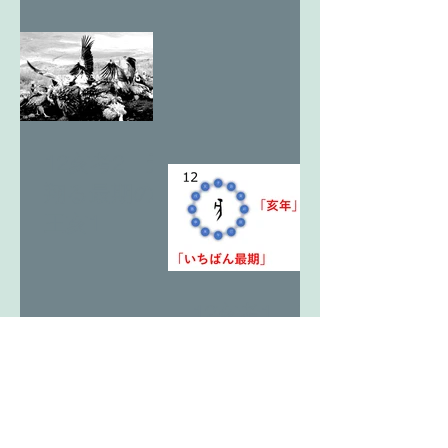
12亥考2 天
翔る最期の
王亥1
12亥考1 ヒ
トか獣か。