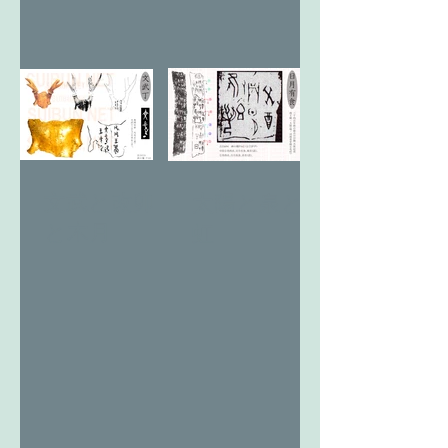
文武と改卯
太陽と泉と
と木月
虹