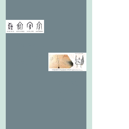
12亥考4 お
もてなしと
祝家。
12亥考3 天
翔る最期の
王亥2