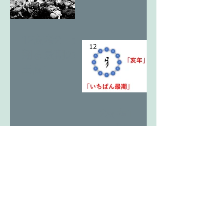
12亥考2 天
翔る最期の
王亥1
12亥考1 ヒ
トか獣か。