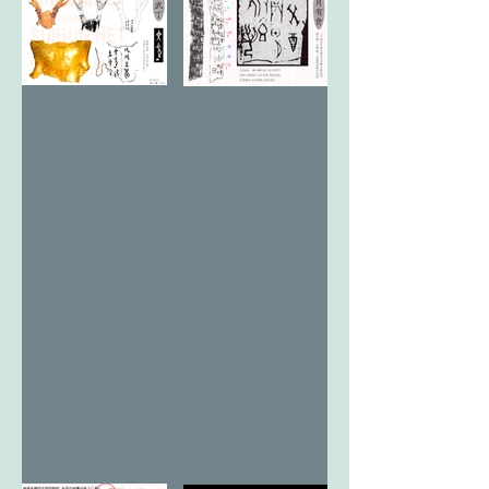
文武と改卯
太陽と泉と
と木月
虹