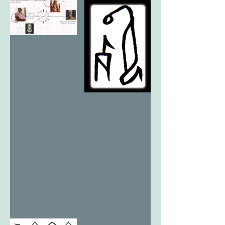
断絶教育
12亥考5
「死」につ
いて。