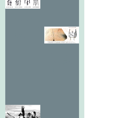
12亥考4 お
もてなしと
祝家。
12亥考3 天
翔る最期の
王亥2