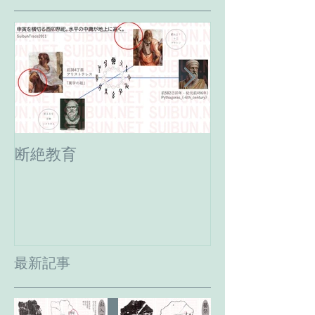
断絶教育
最期の日。癸
へ。
最新記事