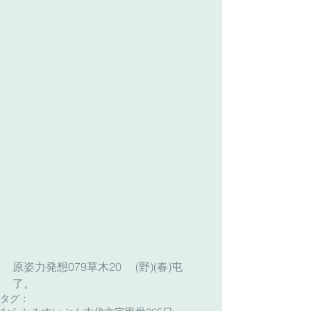
原姿力発想079草木20　 (野)(春)屯　
了。
タグ：