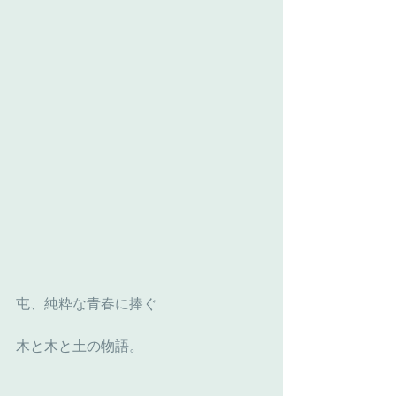
屯、純粋な青春に捧ぐ
木と木と土の物語。