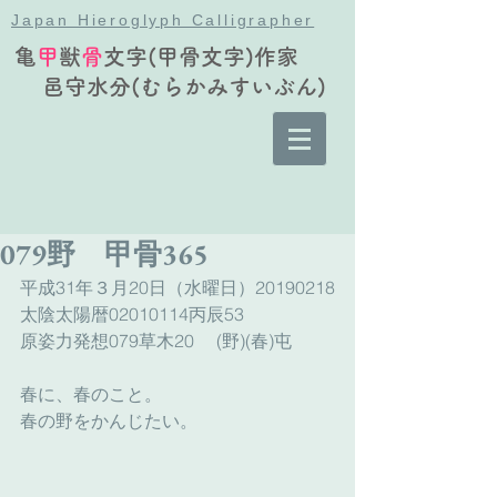
Japan Hieroglyph Calligrapher
亀
甲
獣
骨
文字(甲骨文字)作家
邑守水分(むらかみすいぶん)
079野 甲骨365
平成31年３月20日（水曜日）20190218
太陰太陽暦02010114丙辰53
原姿力発想079草木20　 (野)(春)屯
春に、春のこと。
春の野をかんじたい。