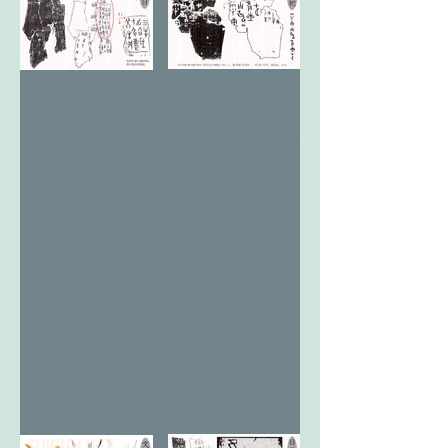
藝 千の
太陽(日)の
森 季母神
神 燎于雪
草摘み