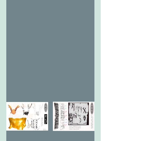
太陽(日)の
森 季母神
神 燎于雪
草摘み