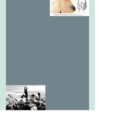
祝家。
12亥考3 天
翔る最期の
王亥2
12亥考2 天
翔る最期の