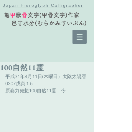
Japan Hieroglyph Calligrapher
亀
甲
獣
骨
文字(甲骨文字)作家
邑守水分(むらかみすいぶん)
100自然11霊
平成31年4月11日(木曜日）太陰太陽暦
0307戊寅１5
原姿力発想100自然11霊　令