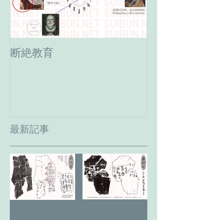
断絶教育
最期の日。癸
へ。
最新記事
藝 千の