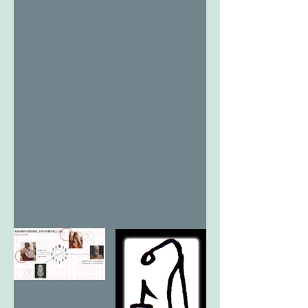
文武と改卯
太陽と泉と
と木月
虹