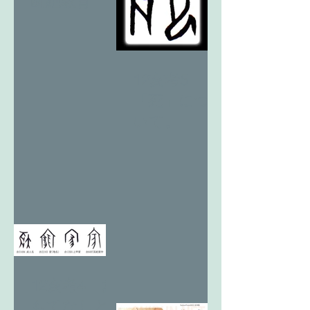
断絶教育
12亥考5
「死」につ
いて。
12亥考4 お
もてなしと