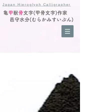
Japan Hieroglyph Calligrapher
亀
甲
獣
骨
文字(甲骨文字)作家
邑守水分(むらかみすいぶん)