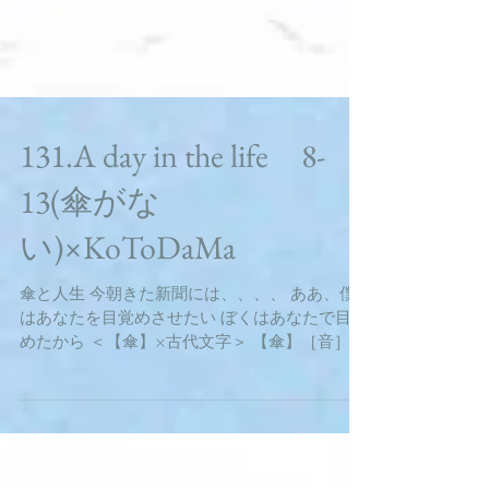
131.A day in the life 8-
13(傘がな
い)×KoToDaMa
傘と人生 今朝きた新聞には、、、、 ああ、僕
はあなたを目覚めさせたい ぼくはあなたで目覚
めたから ＜【傘】×古代文字＞ 【傘】［音］サ
ン ［訓］からかさ・かさ 説文解字 ［象形］あ
まがさの形儀礼用のきぬがさをいう。〔魏書〕
に「白傘・白旛」の語があり、旛とともに用い
ている。〔...