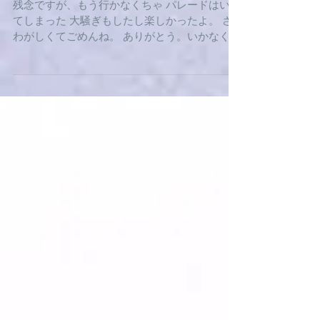
8-12(朝)×KoToDaMa
残念ですが、もう行かなくちゃ パレードはいっ
てしまった 大騒ぎもしたし楽しかったよ。 さ
わがしくてごめんね。 ありがとう。いかなくち
ゃ ＜【操ー手】×古代文字＞ 【■】［音］ソウ
（サウ） ［訓］さわぐ・かしましい ［形声］
声符は■（そう）。■は多くの祝の器（（さ
い））を木...