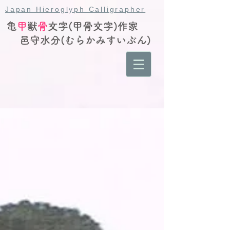
Japan Hieroglyph Calligrapher
亀
甲
獣
骨
文字(甲骨文字)作家
邑守水分(むらかみすいぶん)