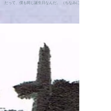
whitealbum2枚目に突入しました～！ Birthday
＜水分意訳ポエム＞きょうはきみの誕生日なん
だって、僕も同じ誕生日なんだ。 （ちなみにポ
ールの誕生日は1942/6/18 Sir James Paul
McCartney）...