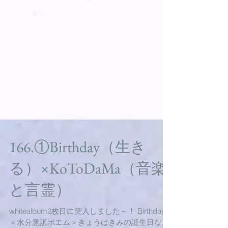
166.①Birthday（生き
る）×KoToDaMa（音楽
と言霊）