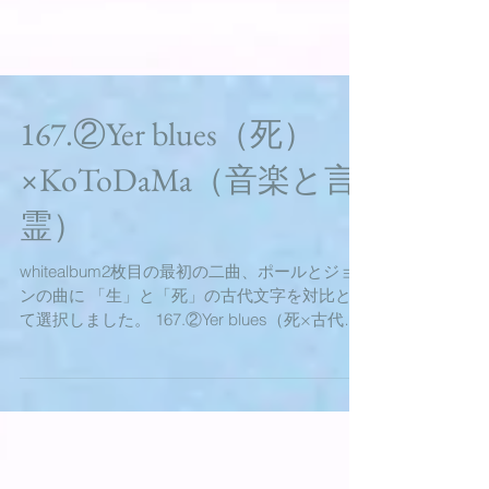
167.②Yer blues（死）
×KoToDaMa（音楽と言
霊）
whitealbum2枚目の最初の二曲、ポールとジョ
ンの曲に 「生」と「死」の古代文字を対比とし
て選択しました。 167.②Yer blues（死×古代文
字）＜水分意訳ポエム＞ やぁ、ブルース！おれ
は孤独。死にたくなる。そのわけをお前はわか
ってるだろ？...