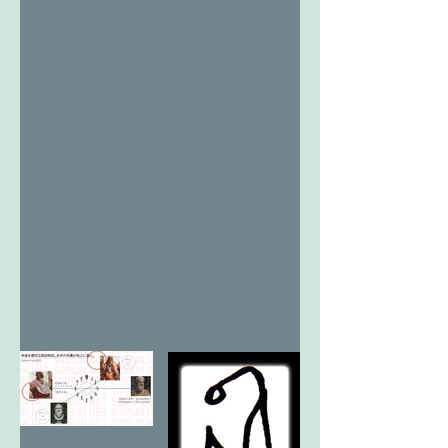
文武と改卯
太陽と泉と
と木月
虹