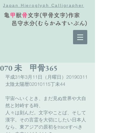
Japan Hieroglyph Calligrapher
亀
甲
獣
骨
文字(甲骨文字)作家
邑守水分(むらかみすいぶん)
070 未 甲骨365
平成31年3月11日（月曜日）20190311
太陰太陽暦02010115丁未44
宇宙へいくとき、まだ見ぬ世界や大自
然と対峙する時、
人々は刻んだ。文字やことば、そして
漢字。その言霊を大切にしたい日本人
なら、東アジアの原初をtraceすべき