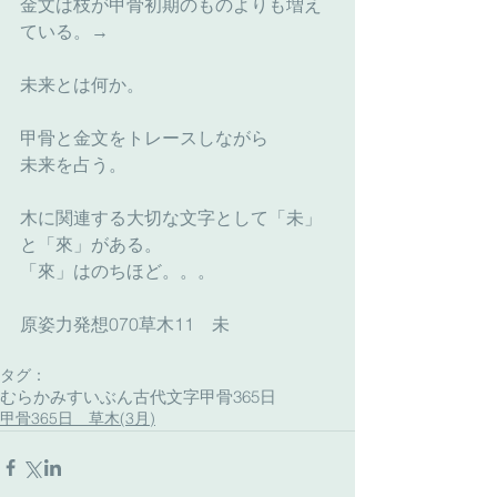
金文は枝が甲骨初期のものよりも増え
ている。→
未来とは何か。
甲骨と金文をトレースしながら
未来を占う。
木に関連する大切な文字として「未」
と「來」がある。
「來」はのちほど。。。
原姿力発想070草木11　未　
タグ：
むらかみすいぶん古代文字
甲骨365日
甲骨365日 草木(3月)