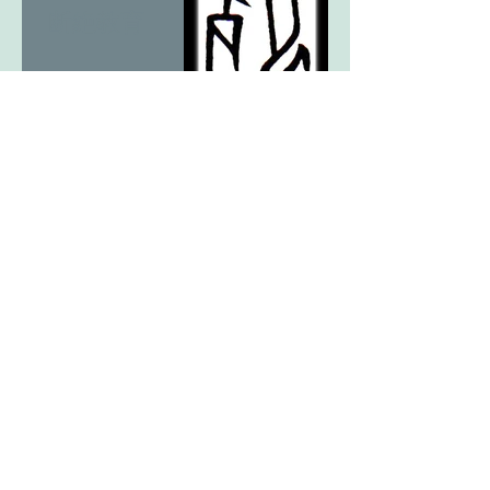
断絶教育
12亥考5
「死」につ
いて。
12亥考4 お