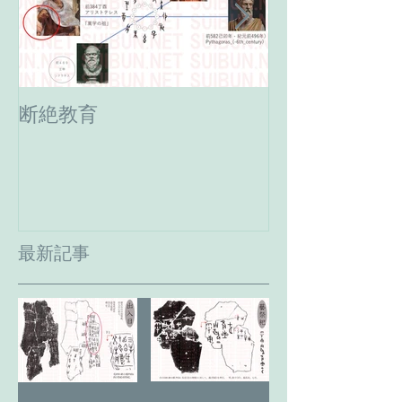
断絶教育
最期の日。癸
へ。
最新記事