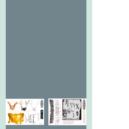
藝 千の
太陽(日)の
森 季母神
神 燎于雪
草摘み