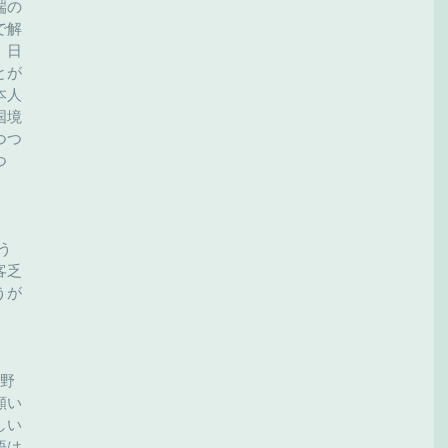
端の
で解
、日
とが
本人
国境
つつ
つ
う
客乏
うが
高野
願い
しい
悟は