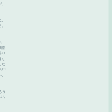
が、
に、
る。
あ
細部
滞り
はな
しな
の甲
か、
ろう
がう
・