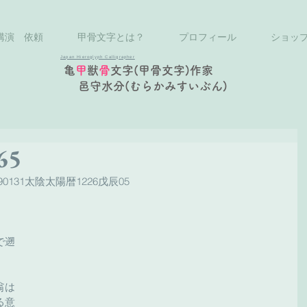
講演 依頼
甲骨文字とは？
プロフィール
ショッ
Japan Hieroglyph Calligrapher
亀
甲
獣
骨
文字(甲骨文字)作家
邑守水分(むらかみすいぶん)
65
0131太陰太陽暦1226戊辰05
で遡
翁は
る意