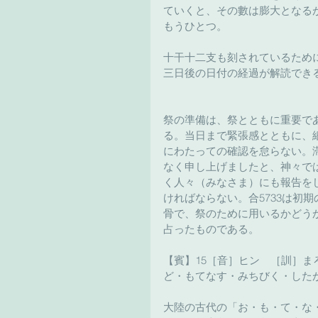
ていくと、その數は膨大となる
もうひとつ。
十干十二支も刻されているため
三日後の日付の経過が解読でき
祭の準備は、祭とともに重要で
る。当日まで緊張感とともに、
にわたっての確認を怠らない。
なく申し上げましたと、神々で
く人々（みなさま）にも報告を
ければならない。合5733は初期
骨で、祭のために用いるかどう
占ったものである。
【賓】15［音］ヒン　［訓］ま
ど・もてなす・みちびく・した
大陸の古代の「お・も・て・な