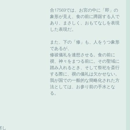
合17569では、お宮の中に「即」の
象形が見え、食の前に蹲踞する人で
あり、まさしく、おもてなしを表現
した表現だ。
また、下の「修」も、人をうつ象形
であるが、
修祓儀礼を連想させる。食の前に
禊、神々をまつる前に。その聖域に
踏み入れるとき、そして祭祀を斎行
する際に、禊の儀礼は欠かせない。
我が国での一般的な簡略化された方
法としては、お参り前の手水とな
る。
察し