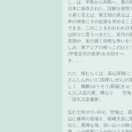
し」は、半島から列島へ、東の
日本に保存された。誤解を覚悟
り易く言えば、商王朝の原点は
本の神道にその起源を求めるこ
できる。このことをわれわれ日
は誇りに思うべきだし、近代の
意識や、未だ續く幼稚な争いを
しみ、東アジアの根っこのひと
(甲骨文字の世界)を大切すべ
き。。。
ただ、恨むらくは、高山深嶺(こ
ざんしんれい)に四禪(しぜん)の
しく、幽數(ゆうそう)窮巌(きゅ
ん)に入定の賓、稀なり　　空海
「請乞入定處家」
弘仁七年(810~824)、空海は、
山に修禪の道場を、嵯峨天皇に
出た。賓稀な地。深い山々の険
磐、この世界に人が分け入る覚