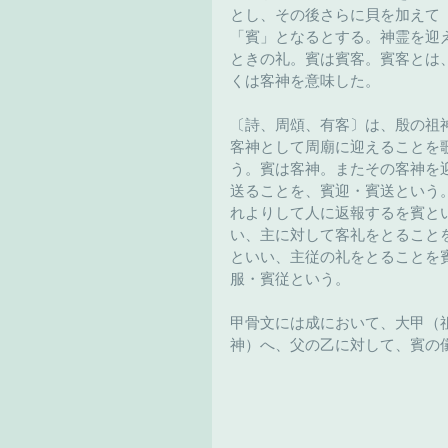
とし、その後さらに貝を加えて
「賓」となるとする。神霊を迎
ときの礼。賓は賓客。賓客とは
くは客神を意味した。
〔詩、周頌、有客〕は、殷の祖
客神として周廟に迎えることを
う。賓は客神。またその客神を
送ることを、賓迎・賓送という
れよりして人に返報するを賓と
い、主に対して客礼をとること
といい、主従の礼をとることを
服・賓従という。
甲骨文には成において、大甲（
神）へ、父の乙に対して、賓の