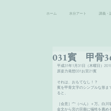
ホーム
水分アート
講義・
031賓 甲骨3
平成31年1月31日（木曜日）2019
原姿力発想031お宮21賓
それは、おもてなし！？
賓を甲骨文字のシンプルな形ま
ると、
［会意］宀（べん）＋万。白川
金文から宮の宗廟に犠牲を薦め