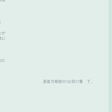
こ
たか
奥に
れた
原姿力発想031お宮21賓　了。