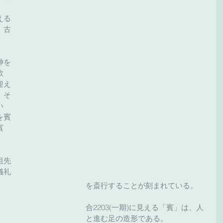
える
、古
神を
歌
迎え
。そ
い
を賓
賓
祖先
儀礼
を斎行することが刻まれている。
合2203(一期)に見える「賓」は、人
と進む足の造形である。