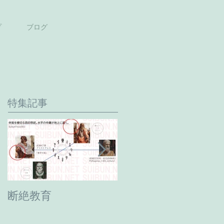
プ
ブログ
特集記事
断絶教育
最期の日。癸卯年→
甲辰年へ。