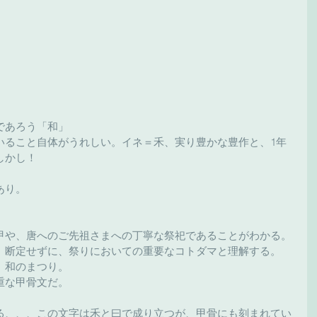
であろう「和」
いること自体がうれしい。イネ＝禾、実り豊かな豊作と、1年
しかし！
あり。
甲や、唐へのご先祖さまへの丁寧な祭祀であることがわかる。
、断定せずに、祭りにおいての重要なコトダマと理解する。
。和のまつり。
重な甲骨文だ。
る、、、この文字は禾と曰で成り立つが、甲骨にも刻まれてい