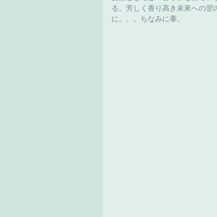
る。芳しく香り高き未來への翌
に。。。ちなみに黍。