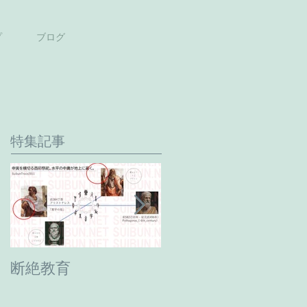
プ
ブログ
特集記事
断絶教育
最期の日。癸卯年→
甲辰年へ。