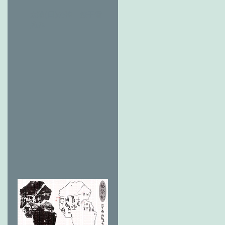
太陽(日)の神 燎于雪 草
摘み