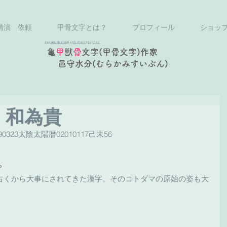
講演 依頼
甲骨文字とは？
プロフィール
ショッ
Japan Hieroglyph Calligrapher
亀
甲
獣
骨
文字(甲骨文字)作家
邑守水分(むらかみすいぶん)
。和為貴
0323太陰太陽暦02010117己未56
る
？
古くから大事にされてきた漢字。そのコトダマの原始の姿も大