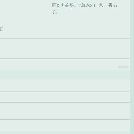
原姿力発想082草木23　和、香る　
了。
5日