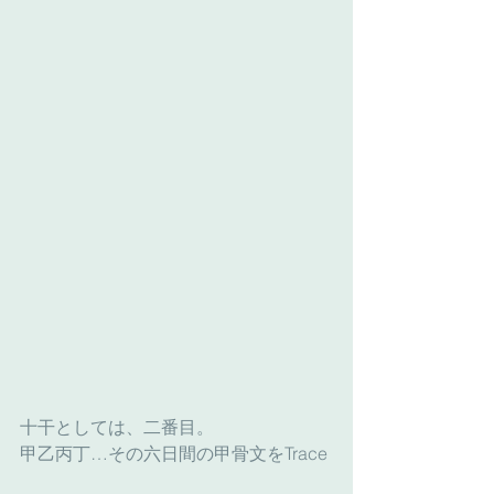
十干としては、二番目。
甲乙丙丁…その六日間の甲骨文をTrace