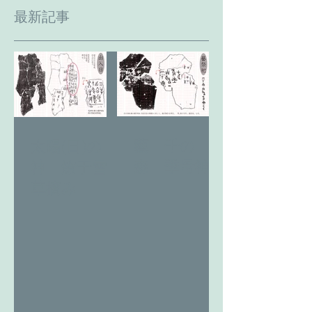
最新記事
藝 千の
太陽(日)の
森 季母神
神 燎于雪
草摘み