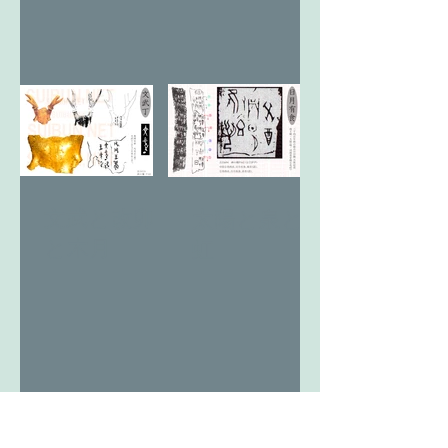
文武と改卯
太陽と泉と
と木月
虹