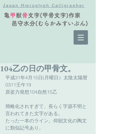
Japan Hieroglyph Calligrapher
亀
甲
獣
骨
文字(甲骨文字)作家
邑守水分(むらかみすいぶん)
104乙の日の甲骨文。
平成31年4月15日(月曜日）太陰太陽暦
0311壬午19
原姿力発想104自然15乙
簡略化されすぎて、長らく字源不明と
言われてきた文字がある。
たった一本のライン。仰韶文化の陶文
に類似記号あり。