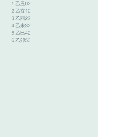
　１乙丑02
　２乙亥12
　３乙酉22
　４乙未32
　５乙巳42
　６乙卯53