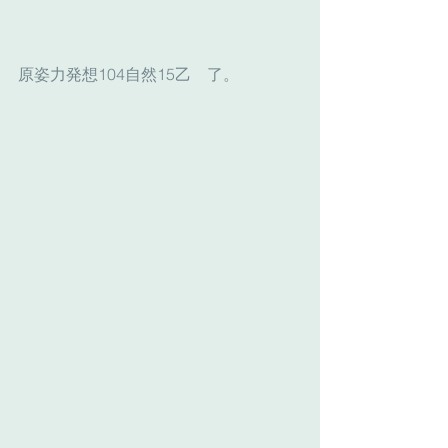
原姿力発想104自然15乙　了。