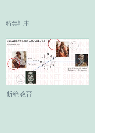
特集記事
断絶教育
最期の日。癸
へ。