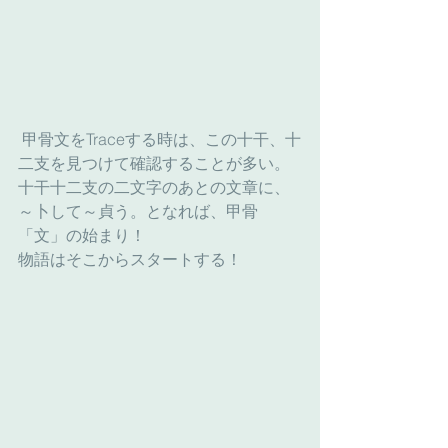
 甲骨文をTraceする時は、この十干、十
二支を見つけて確認することが多い。
十干十二支の二文字のあとの文章に、
～卜して～貞う。となれば、甲骨
「文」の始まり！
物語はそこからスタートする！